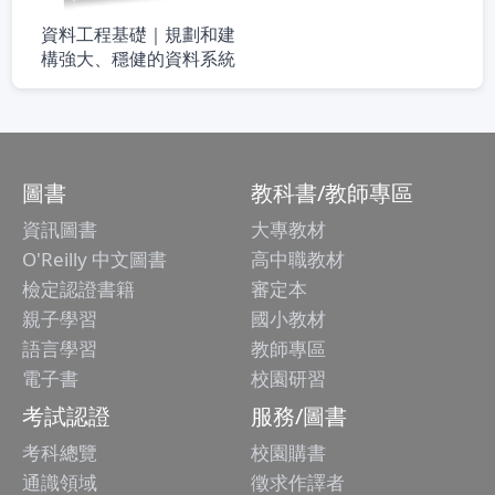
資料工程基礎｜規劃和建
構強大、穩健的資料系統
圖書
教科書/教師專區
資訊圖書
大專教材
O'Reilly 中文圖書
高中職教材
檢定認證書籍
審定本
親子學習
國小教材
語言學習
教師專區
電子書
校園研習
考試認證
服務/圖書
考科總覽
校園購書
通識領域
徵求作譯者