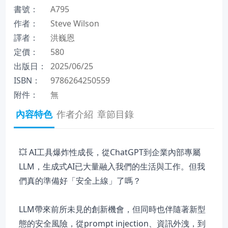
書號：
A795
作者：
Steve Wilson
譯者：
洪巍恩
定價：
580
出版日：
2025/06/25
ISBN：
9786264250559
附件：
無
內容特色
作者介紹
章節目錄
💥 AI工具爆炸性成長，從ChatGPT到企業內部專屬
LLM，生成式AI已大量融入我們的生活與工作。但我
們真的準備好「安全上線」了嗎？
LLM帶來前所未見的創新機會，但同時也伴隨著新型
態的安全風險，從prompt injection、資訊外洩，到