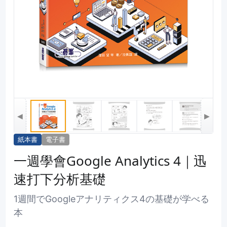
◀
▶
紙本書
電子書
一週學會Google Analytics 4｜迅
速打下分析基礎
1週間でGoogleアナリティクス4の基礎が学べる
本