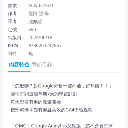
書號：
ACN037500
作者：
窪田 望 等
譯者：
沈佩誼
定價：
690
出版日：
2024/06/18
ISBN：
9786263247857
附件：
無
內容特色
章節目錄
「怎麼辦？對Google分析一竅不通，好焦慮！！」
趕快打開這個為期7天的學習計劃
每天都從有趣的漫畫開始
按部就班享受有趣且高效的GA4學習過程
「OMG！Google Analytics又改版，該不會要打掉