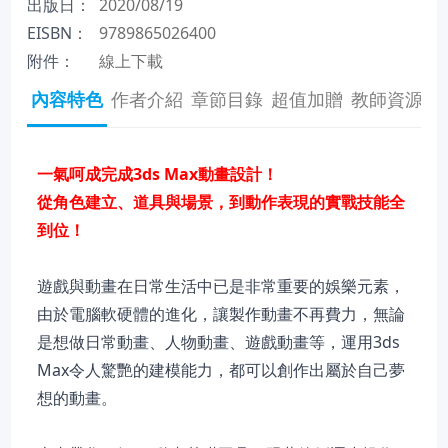
出版日：
2020/08/19
EISBN：
9789865026400
附件：
線上下載
內容特色
作者介紹
章節目錄
超值加贈
教師資源
一氣呵成完成3ds Max動畫設計！
從角色建立、道具與場景，到動作表現的實戰技能全
到位！
遊戲與動畫在日常生活中已是非常重要的娛樂元素，
由於電腦軟硬體的進化，讓製作動畫不再費力，無論
是想做日常動畫、人物動畫、遊戲動畫等，運用3ds
Max令人驚艷的建模能力，都可以創作出屬於自己夢
想的動畫。