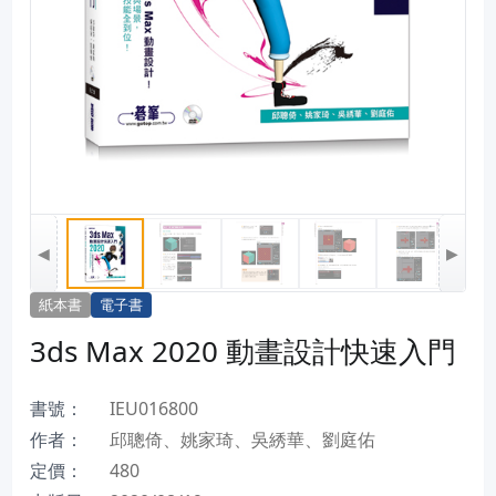
◀
▶
紙本書
電子書
3ds Max 2020 動畫設計快速入門
書號：
IEU016800
作者：
邱聰倚、姚家琦、吳綉華、劉庭佑
定價：
480