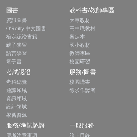
圖書
教科書/教師專區
資訊圖書
大專教材
O'Reilly 中文圖書
高中職教材
檢定認證書籍
審定本
親子學習
國小教材
語言學習
教師專區
電子書
校園研習
考試認證
服務/圖書
考科總覽
校園購書
通識領域
徵求作譯者
資訊領域
設計領域
學習資源
服務/考試認證
一般服務
應考注意事項
線上目錄