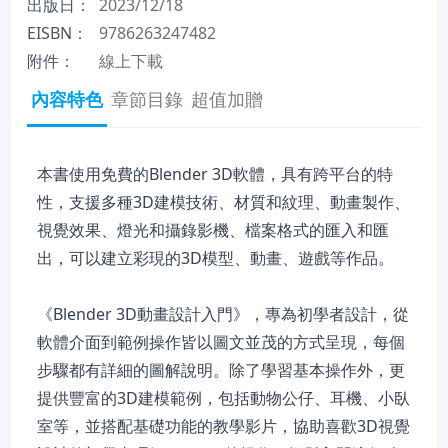
出版日：
2023/12/18
EISBN：
9786263247482
附件：
線上下載
內容特色
章節目錄
超值加贈
本書使用免費的Blender 3D軟體，具有跨平台的特
性，支援多種3D建模技術、材質和紋理、動畫製作、
視覺效果、燈光和攝錄影機、檔案格式的匯入和匯
出，可以建立彩現的3D模型、動畫、遊戲等作品。
《Blender 3D動畫設計入門》，專為初學者設計，從
軟體介面到範例操作皆以圖文並茂的方式呈現，每個
步驟都有詳細的圖解說明。除了學習基本操作外，更
提供豐富的3D建模範例，包括動物公仔、耳機、小臥
室等，並搭配基礎功能的教學影片，協助喜歡3D視覺