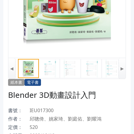
◀
▶
紙本書
電子書
Blender 3D動畫設計入門
書號：
IEU017300
作者：
邱聰倚、姚家琦、劉庭佑、劉耀鴻
定價：
520