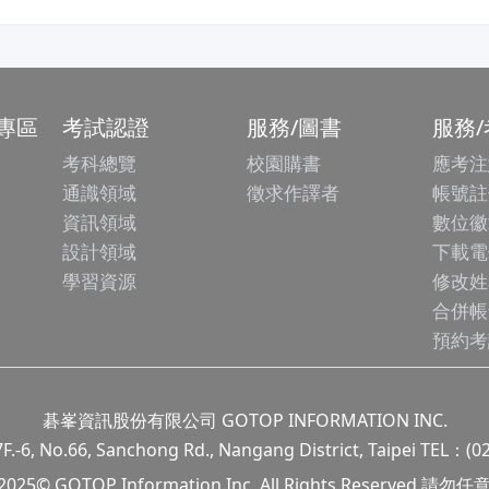
專區
考試認證
服務/圖書
服務
考科總覽
校園購書
應考注
通識領域
徵求作譯者
帳號註
資訊領域
數位徽
設計領域
下載電
學習資源
修改姓
合併帳
預約考
碁峯資訊股份有限公司 GOTOP INFORMATION INC.
.66, Sanchong Rd., Nangang District, Taipei TEL：(0
 2025© GOTOP Information Inc, All Rights Reserved