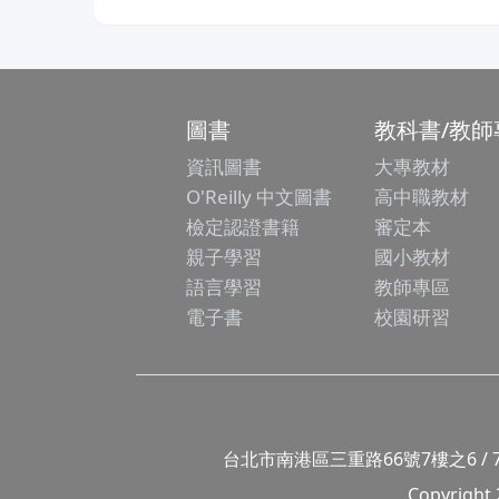
圖書
教科書/教師
資訊圖書
大專教材
O'Reilly 中文圖書
高中職教材
檢定認證書籍
審定本
親子學習
國小教材
語言學習
教師專區
電子書
校園研習
台北市南港區三重路66號7樓之6 / 7F.-6, No
Copyright