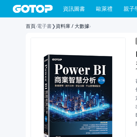
資訊圖書
歐萊禮
親子
首頁
›
電子書
❯
資料庫 / 大數據
›