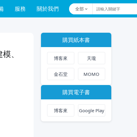
備
服務
關於我們
全部
購買紙本書
據建模、
博客來
天瓏
金石堂
MOMO
購買電子書
博客來
Google Play