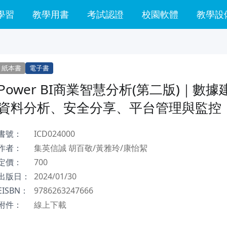
學習
教學用書
考試認證
校園軟體
教學設
紙本書
電子書
Power BI商業智慧分析(第二版)｜數
資料分析、安全分享、平台管理與監控
書號：
ICD024000
作者：
集英信誠 胡百敬/黃雅玲/康怡絜
定價：
700
出版日：
2024/01/30
EISBN：
9786263247666
附件：
線上下載