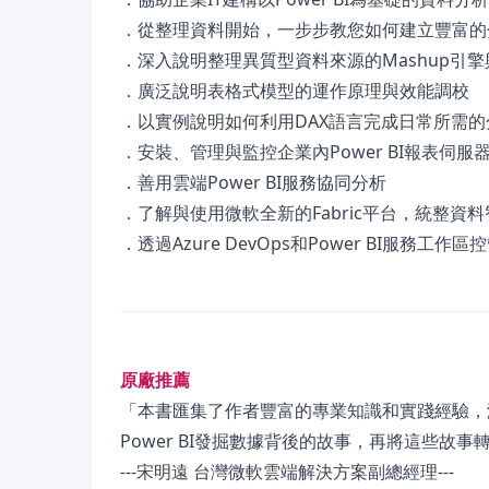
．從整理資料開始，一步步教您如何建立豐富的
．深入說明整理異質型資料來源的Mashup引
．廣泛說明表格式模型的運作原理與效能調校
．以實例說明如何利用DAX語言完成日常所需的
．安裝、管理與監控企業內Power BI報表伺服
．善用雲端Power BI服務協同分析
．了解與使用微軟全新的Fabric平台，統整資料
．透過Azure DevOps和Power BI服務工
原廠推薦
「本書匯集了作者豐富的專業知識和實踐經驗，
Power BI發掘數據背後的故事，再將這些故
---宋明遠 台灣微軟雲端解決方案副總經理---