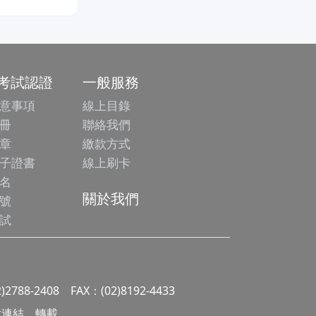
/考試認證
一般服務
意事項
線上目錄
冊
聯絡我們
章
繳款方式
子證書
線上刷卡
名
關於我們
號
試
2)2788-2408 FAX：(02)8192-4433
 請勿任意連結、轉載