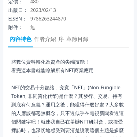
定價：
480
出版日：
2023/02/13
EISBN：
9786263244870
附件：
無
內容特色
作者介紹
序
章節目錄
將數位資料轉化為資產的尖端技能！
看完這本書就能瞭解所有NFT商業應用！
NFT的交易十分熱絡，究竟「NFT」(Non-Fungible
Token, 非同質化代幣)是什麼？其發行、交易、持有
到底有何意義？運用之後，能獲得什麼好處？大多數
的人應該都毫無概念，只不過似乎在電視新聞看過這
個關鍵字吧！就連我自己在舉辦NFT研討會，或接受
採訪時，也深切地感受到要清楚說明這個主題是多麼