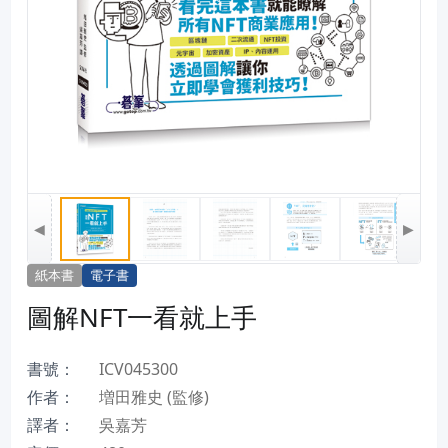
◀
▶
紙本書
電子書
圖解NFT一看就上手
書號：
ICV045300
作者：
増田雅史 (監修)
譯者：
吳嘉芳