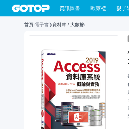
資訊圖書
歐萊禮
親子
首頁
›
電子書
❯
資料庫 / 大數據
›