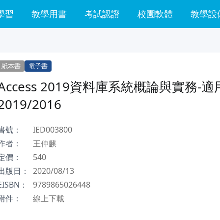
學習
教學用書
考試認證
校園軟體
教學設
紙本書
電子書
Access 2019資料庫系統概論與實務-適
2019/2016
書號：
IED003800
作者：
王仲麒
定價：
540
出版日：
2020/08/13
EISBN：
9789865026448
附件：
線上下載