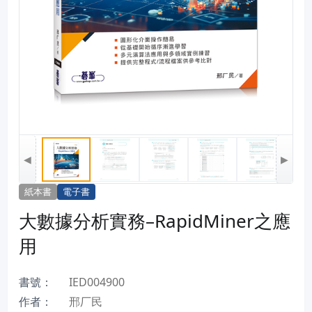
◀
▶
紙本書
電子書
大數據分析實務–RapidMiner之應
用
書號：
IED004900
作者：
邢厂民