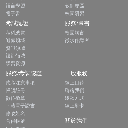
語言學習
教師專區
電子書
校園研習
考試認證
服務/圖書
考科總覽
校園購書
通識領域
徵求作譯者
資訊領域
設計領域
學習資源
服務/考試認證
一般服務
應考注意事項
線上目錄
帳號註冊
聯絡我們
數位徽章
繳款方式
下載電子證書
線上刷卡
修改姓名
關於我們
合併帳號