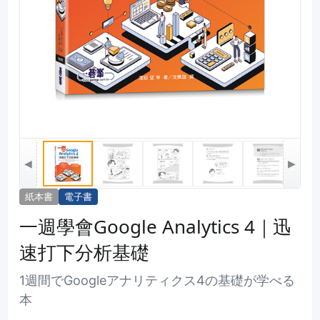
◀
▶
紙本書
電子書
一週學會Google Analytics 4｜迅
速打下分析基礎
1週間でGoogleアナリティクス4の基礎が学べる
本