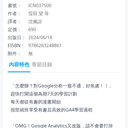
書號：
ICN037500
作者：
窪田 望 等
譯者：
沈佩誼
定價：
690
出版日：
2024/06/18
EISBN：
9786263248861
附件：
無
內容特色
章節目錄
「怎麼辦？對Google分析一竅不通，好焦慮！！」
趕快打開這個為期7天的學習計劃
每天都從有趣的漫畫開始
按部就班享受有趣且高效的GA4學習過程
「OMG！Google Analytics又改版，該不會要打掉