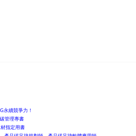
SG永續競爭力！
的碳管理專書
教材指定用書
、產品碳足跡規劃師、產品碳足跡軟體應用師