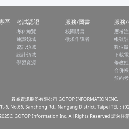
專區
考試認證
服務/圖書
服務
考科總覽
校園購書
應考注
通識領域
徵求作譯者
帳號註
資訊領域
數位徽
設計領域
下載電
學習資源
修改姓
合併帳
預約考
碁峯資訊股份有限公司 GOTOP INFORMATION INC.
.66, Sanchong Rd., Nangang District, Taipei TEL：(0
 2025© GOTOP Information Inc, All Rights Reserved