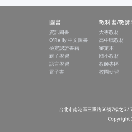
圖書
教科書/教師
資訊圖書
大專教材
O'Reilly 中文圖書
高中職教材
檢定認證書籍
審定本
親子學習
國小教材
語言學習
教師專區
電子書
校園研習
台北市南港區三重路66號7樓之6 / 7F.-6, No
Copyright