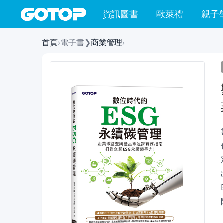
資訊圖書
歐萊禮
親子
首頁
›
電子書
❯
商業管理
›