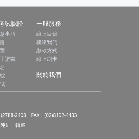
/考試認證
一般服務
意事項
線上目錄
冊
聯絡我們
章
繳款方式
子證書
線上刷卡
名
關於我們
號
試
2)2788-2408 FAX：(02)8192-4433
 請勿任意連結、轉載