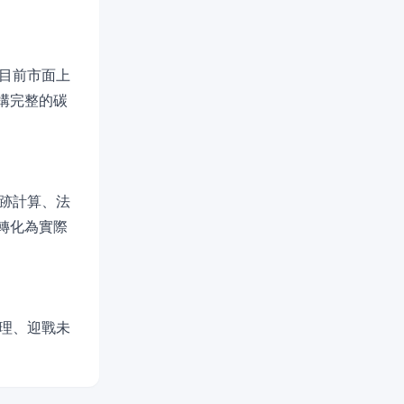
目前市面上
構完整的碳
跡計算、法
轉化為實際
理、迎戰未