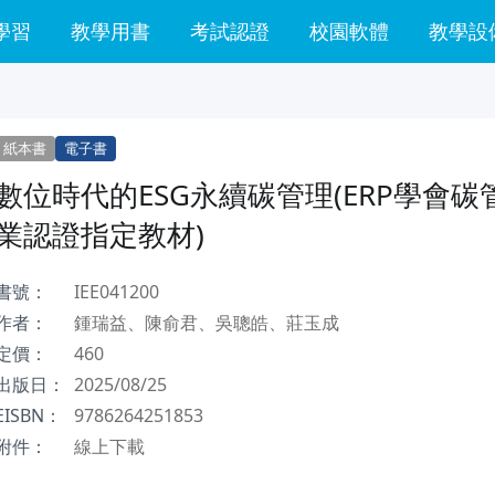
學習
教學用書
考試認證
校園軟體
教學設
紙本書
電子書
數位時代的ESG永續碳管理(ERP學會碳
業認證指定教材)
書號：
IEE041200
作者：
鍾瑞益、陳俞君、吳聰皓、莊玉成
定價：
460
出版日：
2025/08/25
EISBN：
9786264251853
附件：
線上下載