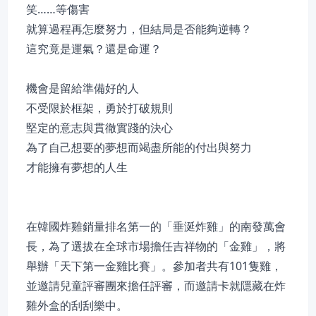
笑……等傷害
就算過程再怎麼努力，但結局是否能夠逆轉？
這究竟是運氣？還是命運？
機會是留給準備好的人
不受限於框架，勇於打破規則
堅定的意志與貫徹實踐的決心
為了自己想要的夢想而竭盡所能的付出與努力
才能擁有夢想的人生
在韓國炸雞銷量排名第一的「垂涎炸雞」的南發萬會
長，為了選拔在全球市場擔任吉祥物的「金雞」，將
舉辦「天下第一金雞比賽」。參加者共有101隻雞，
並邀請兒童評審團來擔任評審，而邀請卡就隱藏在炸
雞外盒的刮刮樂中。