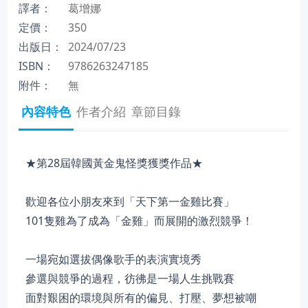
譯者：
葛增娜
定價：
350
出版日：
2024/07/23
ISBN：
9786263247185
附件：
無
內容特色
作者介紹
章節目錄
★第28屆韓國黃金鬼怪獎獲獎作品★
歡迎各位小朋友來到「天下第一金雞比賽」
101隻雞為了成為「金雞」而展開的激烈競爭！
一場宛如選拔偶像歌手的表演實境秀
參選與競爭的過程，彷彿是一場人生挑戰賽
面對艱困的環境與所有的偏見、打壓、夢想被嘲