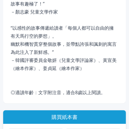
故事有趣極了！”
－顏志豪 兒童文學作家
“以感性的故事傳遞給讀者「每個人都可以自由的擁
有天馬行空的夢想」。
幽默和機智貫穿整個故事，並帶點誇張和諷刺的寓言
為此注入了新鮮感。”
－韓國評審委員金敬妍（兒童文學評論家）、黃宣美
（繪本作家）、姜貞延（繪本作家）
◎適讀年齡：文字附注音，適合8歲以上閱讀。
購買紙本書