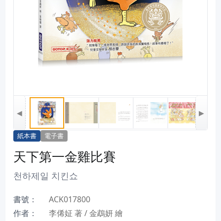
◀
▶
紙本書
電子書
天下第一金雞比賽
천하제일 치킨쇼
書號：
ACK017800
作者：
李俙姃 著 / 金鵡妍 繪