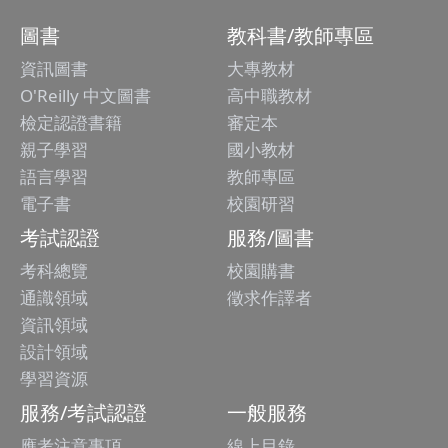
圖書
教科書/教師專區
資訊圖書
大專教材
O'Reilly 中文圖書
高中職教材
檢定認證書籍
審定本
親子學習
國小教材
語言學習
教師專區
電子書
校園研習
考試認證
服務/圖書
考科總覽
校園購書
通識領域
徵求作譯者
資訊領域
設計領域
學習資源
服務/考試認證
一般服務
應考注意事項
線上目錄