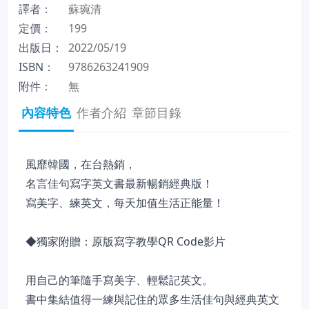
譯者：
蘇琬清
定價：
199
出版日：
2022/05/19
ISBN：
9786263241909
附件：
無
內容特色
作者介紹
章節目錄
風靡韓國，在台熱銷，
名言佳句寫字英文書最新暢銷經典版！
寫美字、練英文，每天加值生活正能量！
◆獨家附贈：原版寫字教學QR Code影片
用自己的筆隨手寫美字、輕鬆記英文。
書中集結值得一練與記住的眾多生活佳句與經典英文