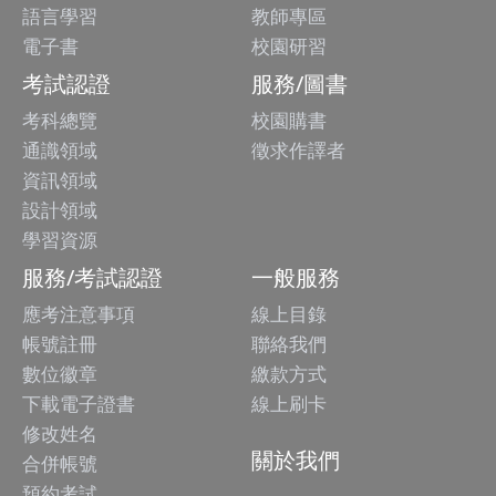
語言學習
教師專區
電子書
校園研習
考試認證
服務/圖書
考科總覽
校園購書
通識領域
徵求作譯者
資訊領域
設計領域
學習資源
服務/考試認證
一般服務
應考注意事項
線上目錄
帳號註冊
聯絡我們
數位徽章
繳款方式
下載電子證書
線上刷卡
修改姓名
關於我們
合併帳號
預約考試