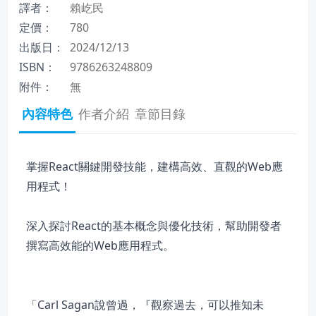
譯者：
賴屹民
定價：
780
出版日：
2024/12/13
ISBN：
9786263248809
附件：
無
內容特色
作者介紹
章節目錄
掌握React關鍵開發技能，建構高效、直觀的Web應
用程式！
深入探討React的基本概念與優化技術，幫助開發者
撰寫高效能的Web應用程式。
「Carl Sagan說曾過，『觀察過去，可以推知未