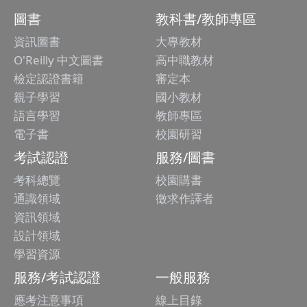
圖書
教科書/教師專區
資訊圖書
大專教材
O'Reilly 中文圖書
高中職教材
檢定認證書籍
審定本
親子學習
國小教材
語言學習
教師專區
電子書
校園研習
考試認證
服務/圖書
考科總覽
校園購書
通識領域
徵求作譯者
資訊領域
設計領域
學習資源
服務/考試認證
一般服務
應考注意事項
線上目錄