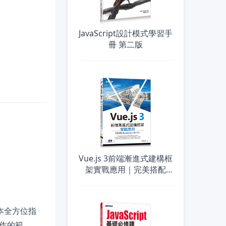
JavaScript設計模式學習手
冊 第二版
Vue.js 3前端漸進式建構框
架實戰應用｜完美搭配
Bootstrap 5與PHP
本全方位指
作的範