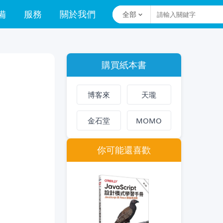
備
服務
關於我們
全部
購買紙本書
博客來
天瓏
金石堂
MOMO
你可能還喜歡