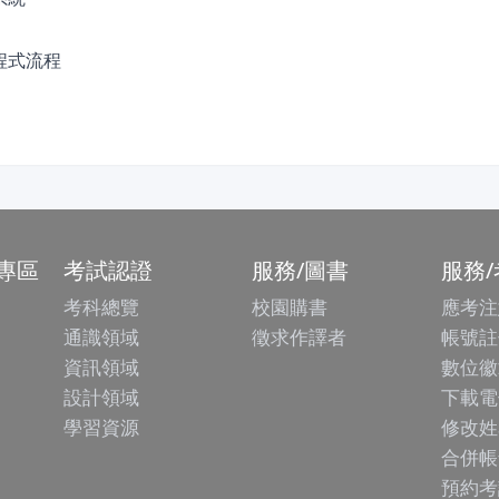
用程式流程
專區
考試認證
服務/圖書
服務
考科總覽
校園購書
應考注
通識領域
徵求作譯者
帳號註
資訊領域
數位徽
設計領域
下載電
學習資源
修改姓
合併帳
預約考