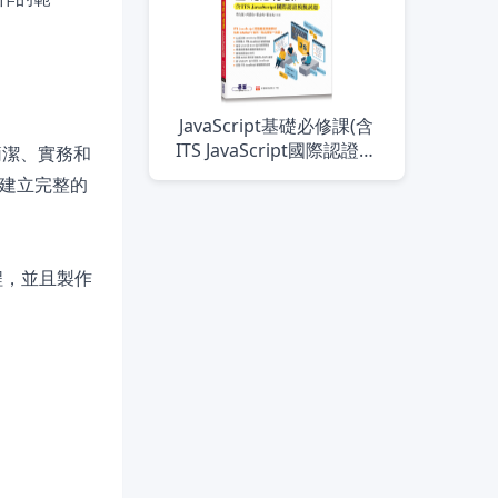
JavaScript基礎必修課(含
ITS JavaScript國際認證模
過簡潔、實務和
擬試題)
案建立完整的
程，並且製作