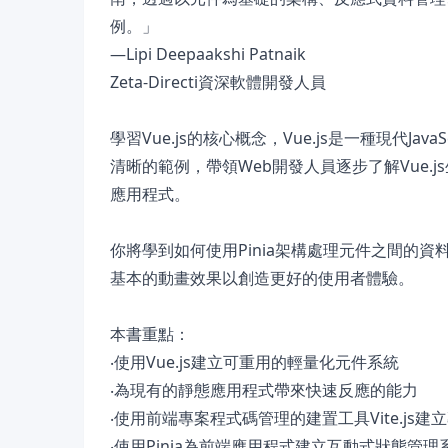
例。」
—Lipi Deepaakshi Patnaik
Zeta-Directi資深軟體開發人員
學習Vue.js的核心概念，Vue.js是一種現代
清晰的範例，帶領Web開發人員逐步了解Vue.
應用程式。
你將學到如何使用Pinia架構處理元件之間的
基本的動畫效果以創造更好的使用者體驗。
本書重點：
‧使用Vue.js建立可重用的輕量化元件系統
‧為現有的靜態應用程式帶來快速反應的能力
‧使用前端專案程式碼管理的建置工具Vite.js建
‧使用Pinia為前端應用程式建立互動式狀態管理