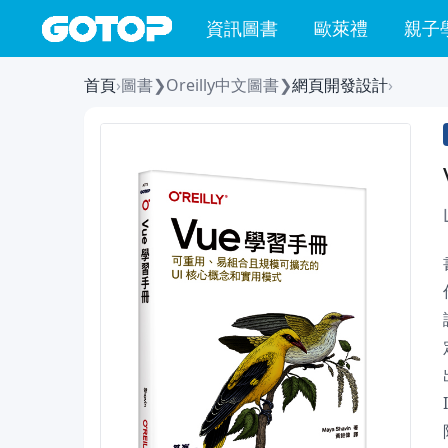
資訊圖書
歐萊禮
親子
首頁
›
圖書
❯
Oreilly中文圖書
❯
網頁開發設計
›