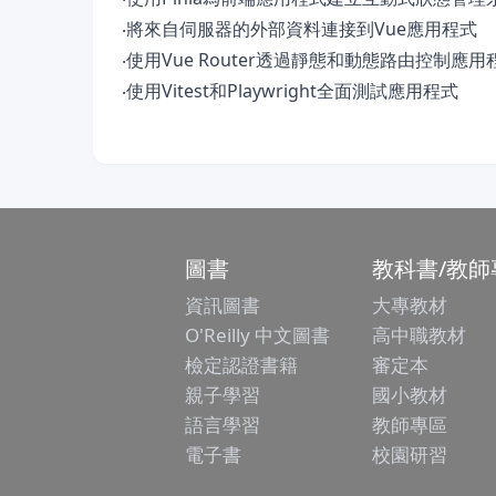
‧將來自伺服器的外部資料連接到Vue應用程式
‧使用Vue Router透過靜態和動態路由控制應
‧使用Vitest和Playwright全面測試應用程式
圖書
教科書/教師
資訊圖書
大專教材
O'Reilly 中文圖書
高中職教材
檢定認證書籍
審定本
親子學習
國小教材
語言學習
教師專區
電子書
校園研習