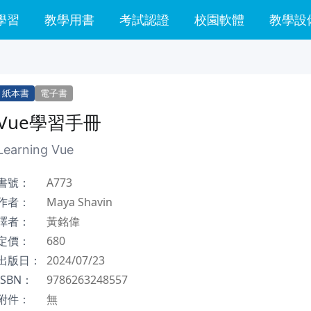
學習
教學用書
考試認證
校園軟體
教學設
紙本書
電子書
Vue學習手冊
Learning Vue
書號：
A773
作者：
Maya Shavin
譯者：
黃銘偉
定價：
680
出版日：
2024/07/23
ISBN：
9786263248557
附件：
無