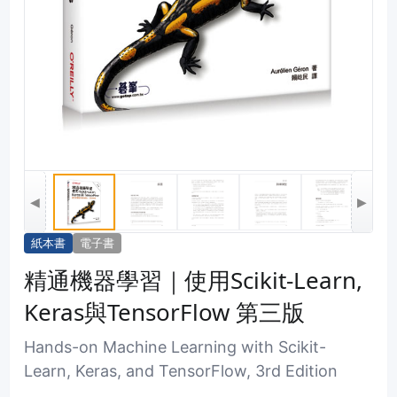
◀
▶
紙本書
電子書
精通機器學習｜使用Scikit-Learn,
Keras與TensorFlow 第三版
Hands-on Machine Learning with Scikit-
Learn, Keras, and TensorFlow, 3rd Edition