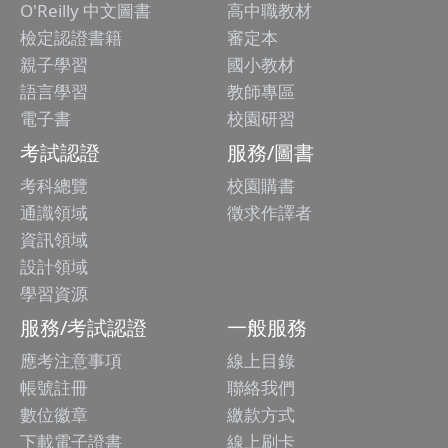
O'Reilly 中文圖書
高中職教材
檢定認證書籍
審定本
親子學習
國小教材
語言學習
教師專區
電子書
校園研習
考試認證
服務/圖書
考科總覽
校園購書
通識領域
徵求作譯者
資訊領域
設計領域
學習資源
服務/考試認證
一般服務
應考注意事項
線上目錄
帳號註冊
聯絡我們
數位徽章
繳款方式
下載電子證書
線上刷卡