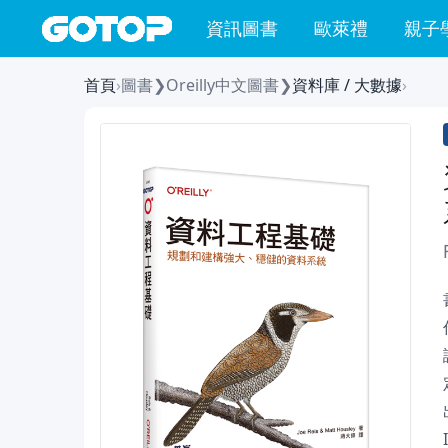
資訊圖書
歐萊禮
親子
首頁
›
圖書
❯
Oreilly中文圖書
❯
資料庫 / 大數據
›