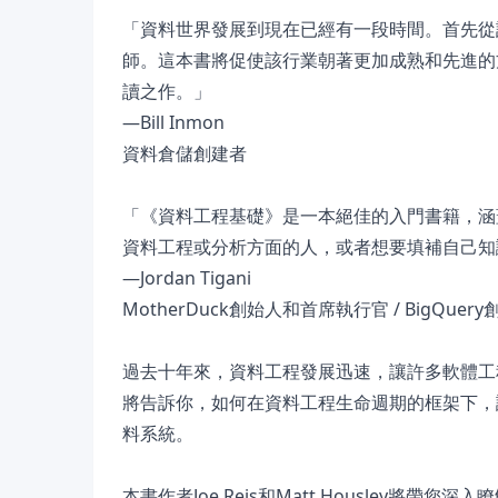
「資料世界發展到現在已經有一段時間。首先從
師。這本書將促使該行業朝著更加成熟和先進的
讀之作。」
—Bill Inmon
資料倉儲創建者
「《資料工程基礎》是一本絕佳的入門書籍，涵
資料工程或分析方面的人，或者想要填補自己知
—Jordan Tigani
MotherDuck創始人和首席執行官 / BigQu
過去十年來，資料工程發展迅速，讓許多軟體工
將告訴你，如何在資料工程生命週期的框架下，
料系統。
本書作者Joe Reis和Matt Housley