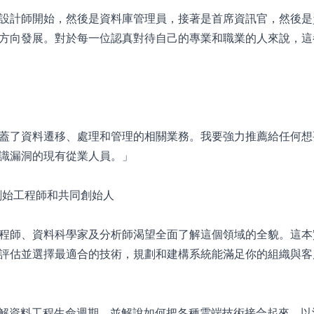
設計師開始，然後是資料庫管理員，接著是首席資訊官，然後是
方向發展。對於每一位認真對待自己的專業和職業的人來說，這
蓋了資料遷移、處理和管理的相關業務。我要強力推薦給任何想
識漏洞的現有從業人員。」
ery創始工程師和共同創始人
程師、資料科學家及分析師渴望全面了解這個領域的全貌。這本
評估並選擇最適合的技術，規劃和建構系統能滿足你的組織與客
將帶您深入瞭解資料工程生命週期，並解說如何把各種雲端技術接合起來，