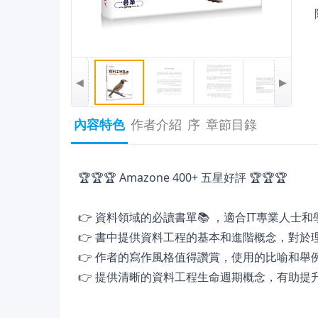
◀
▶
內容特色
作者介紹
序
章節目錄
🏆🏆🏆 Amazone 400+ 五星好評 🏆🏆🏆
👉 資料領域的必讀書單📚 ，適合IT專業人
👉 書中提供資料工程的基本和進階概念，對
👉 作者的寫作風格值得讚賞，使用的比喻和
👉 提供清晰的資料工程生命週期概念，有助提