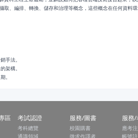
攝取、編排、轉換、儲存和治理等概念，這些概念在任何資料環
。
行銷手法。
健的架構。
週期。
專區
考試認證
服務/圖書
服務
考科總覽
校園購書
應考注
通識領域
徵求作譯者
帳號註