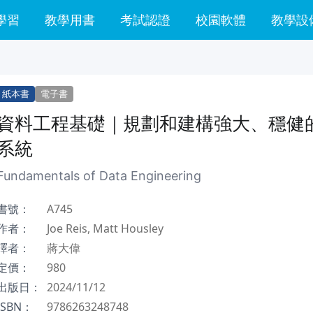
學習
教學用書
考試認證
校園軟體
教學設
紙本書
電子書
資料工程基礎｜規劃和建構強大、穩健
系統
Fundamentals of Data Engineering
書號：
A745
作者：
Joe Reis, Matt Housley
譯者：
蔣大偉
定價：
980
出版日：
2024/11/12
ISBN：
9786263248748