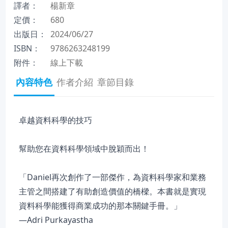
譯者：
楊新章
定價：
680
出版日：
2024/06/27
ISBN：
9786263248199
附件：
線上下載
內容特色
作者介紹
章節目錄
卓越資料科學的技巧
幫助您在資料科學領域中脫穎而出！
「Daniel再次創作了一部傑作，為資料科學家和業務
主管之間搭建了有助創造價值的橋樑。本書就是實現
資料科學能獲得商業成功的那本關鍵手冊。」
—Adri Purkayastha