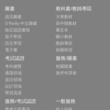
圖書
教科書/教師專區
資訊圖書
大專教材
O'Reilly 中文圖書
高中職教材
檢定認證書籍
審定本
親子學習
國小教材
語言學習
教師專區
電子書
校園研習
考試認證
服務/圖書
考科總覽
校園購書
通識領域
徵求作譯者
資訊領域
設計領域
學習資源
服務/考試認證
一般服務
應考注意事項
線上目錄