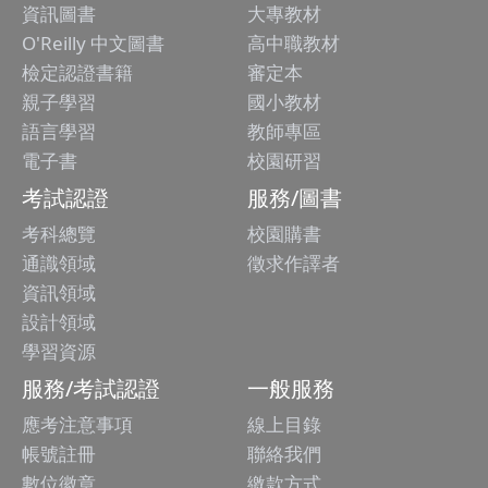
資訊圖書
大專教材
O'Reilly 中文圖書
高中職教材
檢定認證書籍
審定本
親子學習
國小教材
語言學習
教師專區
電子書
校園研習
考試認證
服務/圖書
考科總覽
校園購書
通識領域
徵求作譯者
資訊領域
設計領域
學習資源
服務/考試認證
一般服務
應考注意事項
線上目錄
帳號註冊
聯絡我們
數位徽章
繳款方式