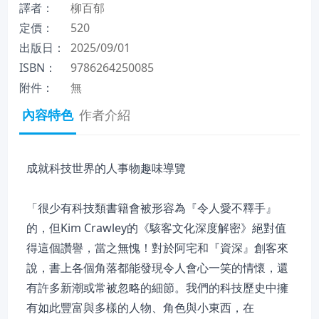
譯者：
柳百郁
定價：
520
出版日：
2025/09/01
ISBN：
9786264250085
附件：
無
內容特色
作者介紹
成就科技世界的人事物趣味導覽
「很少有科技類書籍會被形容為『令人愛不釋手』
的，但Kim Crawley的《駭客文化深度解密》絕對值
得這個讚譽，當之無愧！對於阿宅和『資深』創客來
說，書上各個角落都能發現令人會心一笑的情懷，還
有許多新潮或常被忽略的細節。我們的科技歷史中擁
有如此豐富與多樣的人物、角色與小東西，在