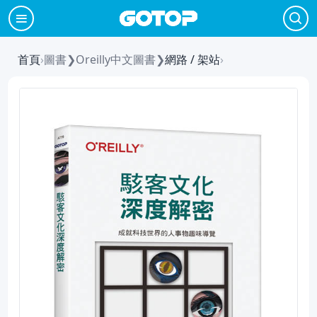
首頁
›
圖書
❯
Oreilly中文圖書
❯
網路 / 架站
›