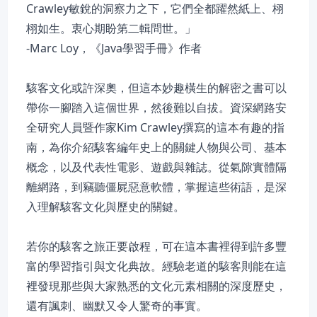
Crawley敏銳的洞察力之下，它們全都躍然紙上、栩
栩如生。衷心期盼第二輯問世。」
-Marc Loy，《Java學習手冊》作者
駭客文化或許深奧，但這本妙趣橫生的解密之書可以
帶你一腳踏入這個世界，然後難以自拔。資深網路安
全研究人員暨作家Kim Crawley撰寫的這本有趣的指
南，為你介紹駭客編年史上的關鍵人物與公司、基本
概念，以及代表性電影、遊戲與雜誌。從氣隙實體隔
離網路，到竊聽僵屍惡意軟體，掌握這些術語，是深
入理解駭客文化與歷史的關鍵。
若你的駭客之旅正要啟程，可在這本書裡得到許多豐
富的學習指引與文化典故。經驗老道的駭客則能在這
裡發現那些與大家熟悉的文化元素相關的深度歷史，
還有諷刺、幽默又令人驚奇的事實。