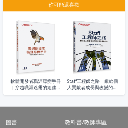
你可能還喜歡
軟體開發者職涯應變手冊
Staff工程師之路｜獻給個
｜穿越職涯迷霧的絕佳導
人貢獻者成長與改變的導
航
航指南
圖書
教科書/教師專區