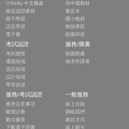
O'Reilly 中文圖書
高中職教材
檢定認證書籍
審定本
親子學習
國小教材
語言學習
教師專區
電子書
校園研習
考試認證
服務/圖書
考科總覽
校園購書
通識領域
徵求作譯者
資訊領域
設計領域
學習資源
服務/考試認證
一般服務
應考注意事項
線上目錄
帳號註冊
聯絡我們
數位徽章
繳款方式
下載電子證書
線上刷卡