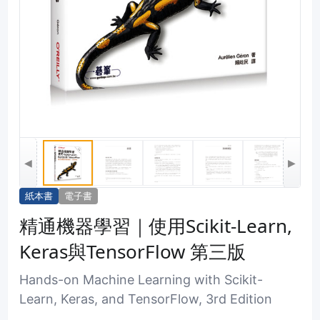
◀
▶
紙本書
電子書
精通機器學習｜使用Scikit-Learn,
Keras與TensorFlow 第三版
Hands-on Machine Learning with Scikit-
Learn, Keras, and TensorFlow, 3rd Edition