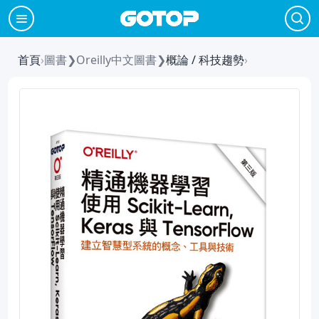
首頁
›
圖書
❯
Oreilly中文圖書
❯
概論 / 科技趨勢
›