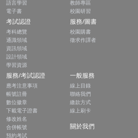
語言學習
教師專區
電子書
校園研習
考試認證
服務/圖書
考科總覽
校園購書
通識領域
徵求作譯者
資訊領域
設計領域
學習資源
服務/考試認證
一般服務
應考注意事項
線上目錄
帳號註冊
聯絡我們
數位徽章
繳款方式
下載電子證書
線上刷卡
修改姓名
關於我們
合併帳號
預約考試