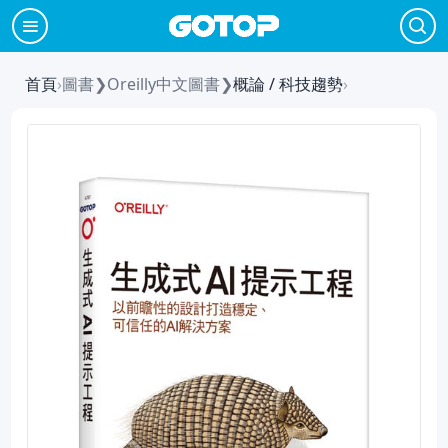
首頁
›
圖書
❯
Oreilly中文圖書
❯
概論 / 科技趨勢
›