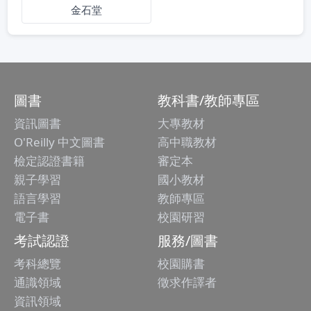
金石堂
圖書
教科書/教師專區
資訊圖書
大專教材
O'Reilly 中文圖書
高中職教材
檢定認證書籍
審定本
親子學習
國小教材
語言學習
教師專區
電子書
校園研習
考試認證
服務/圖書
考科總覽
校園購書
通識領域
徵求作譯者
資訊領域