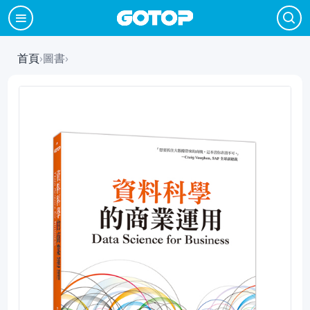
首頁
›
圖書
›