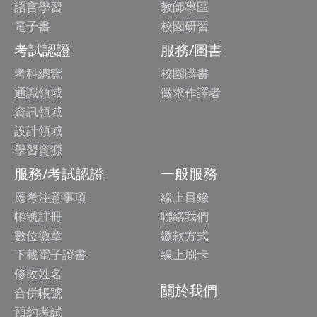
語言學習
教師專區
電子書
校園研習
考試認證
服務/圖書
考科總覽
校園購書
通識領域
徵求作譯者
資訊領域
設計領域
學習資源
服務/考試認證
一般服務
應考注意事項
線上目錄
帳號註冊
聯絡我們
數位徽章
繳款方式
下載電子證書
線上刷卡
修改姓名
關於我們
合併帳號
預約考試