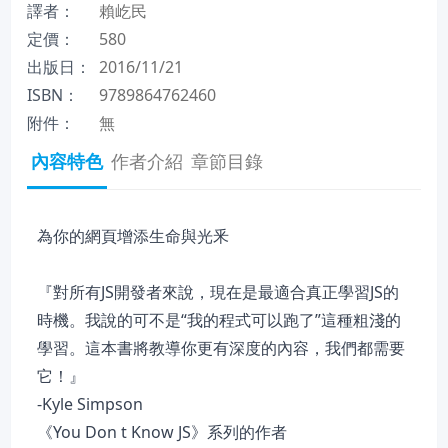
譯者：
賴屹民
定價：
580
出版日：
2016/11/21
ISBN：
9789864762460
附件：
無
內容特色
作者介紹
章節目錄
為你的網頁增添生命與光釆
『對所有JS開發者來說，現在是最適合真正學習JS的
時機。我說的可不是“我的程式可以跑了”這種粗淺的
學習。這本書將教導你更有深度的內容，我們都需要
它！』
-Kyle Simpson
《You Don t Know JS》系列的作者