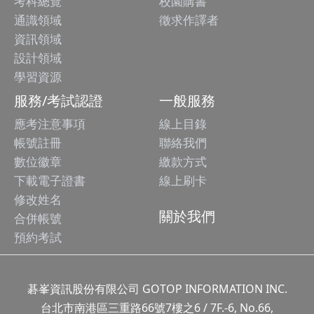
考科總覽
校園購書
通識領域
徵求作譯者
資訊領域
設計領域
學習資源
服務/考試認證
一般服務
應考注意事項
線上目錄
帳號註冊
聯絡我們
數位徽章
繳款方式
下載電子證書
線上刷卡
修改姓名
關於我們
合併帳號
預約考試
碁峯資訊股份有限公司 GOTOP INFORMATION INC.
台北市南港區三重路66號7樓之6 / 7F.-6, No.66,