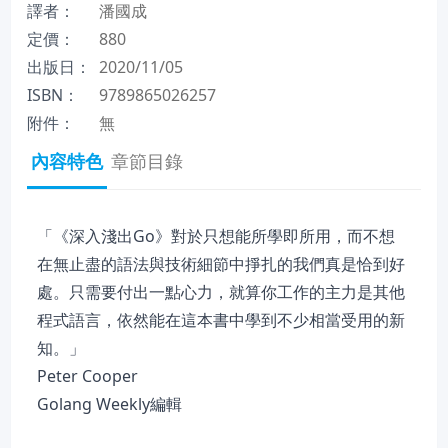
譯者：
潘國成
定價：
880
出版日：
2020/11/05
ISBN：
9789865026257
附件：
無
內容特色
章節目錄
「《深入淺出Go》對於只想能所學即所用，而不想
在無止盡的語法與技術細節中掙扎的我們真是恰到好
處。只需要付出一點心力，就算你工作的主力是其他
程式語言，依然能在這本書中學到不少相當受用的新
知。」
Peter Cooper
Golang Weekly編輯