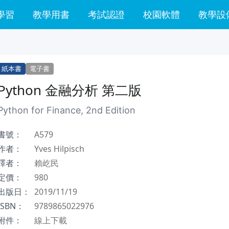
學習
教學用書
考試認證
校園軟體
教學設
紙本書
電子書
Python 金融分析 第二版
Python for Finance, 2nd Edition
書號：
A579
作者：
Yves Hilpisch
譯者：
賴屹民
定價：
980
出版日：
2019/11/19
ISBN：
9789865022976
附件：
線上下載