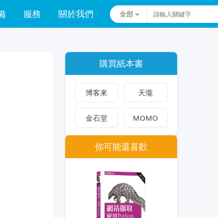
備
服務
關於我們
全部
購買紙本書
博客來
天瓏
金石堂
MOMO
你可能還喜歡