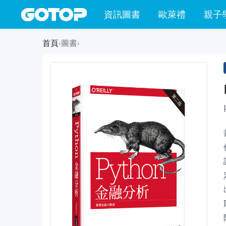
資訊圖書
歐萊禮
親子
首頁
›
圖書
›