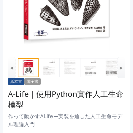
◀
▶
紙本書
電子書
A-Life｜使用Python實作人工生命
模型
作って動かすALife ─実裝を通した人工生命モデ
ル理論入門