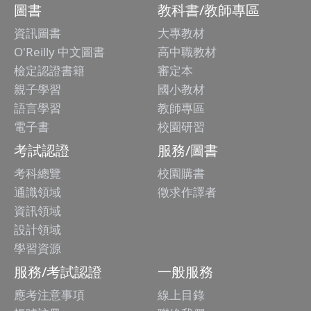
圖書
教科書/教師專區
資訊圖書
大專教材
O'Reilly 中文圖書
高中職教材
檢定認證書籍
審定本
親子學習
國小教材
語言學習
教師專區
電子書
校園研習
考試認證
服務/圖書
考科總覽
校園購書
通識領域
徵求作譯者
資訊領域
設計領域
學習資源
服務/考試認證
一般服務
應考注意事項
線上目錄