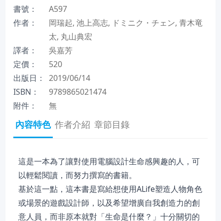
書號：
A597
作者：
岡瑞起, 池上高志, ドミニク・チェン, 青木竜
太, 丸山典宏
譯者：
吳嘉芳
定價：
520
出版日：
2019/06/14
ISBN：
9789865021474
附件：
無
內容特色
作者介紹
章節目錄
這是一本為了讓對使用電腦設計生命感興趣的人，可
以輕鬆閱讀，而努力撰寫的書籍。
基於這一點，這本書是寫給想使用ALife塑造人物角色
或場景的遊戲設計師，以及希望增廣自我創造力的創
意人員，而非原本就對「生命是什麼？」十分關切的