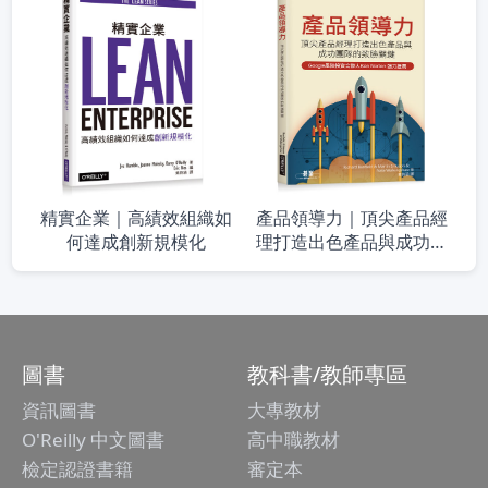
精實企業｜高績效組織如
產品領導力｜頂尖產品經
何達成創新規模化
理打造出色產品與成功團
隊的致勝關鍵
圖書
教科書/教師專區
資訊圖書
大專教材
O'Reilly 中文圖書
高中職教材
檢定認證書籍
審定本