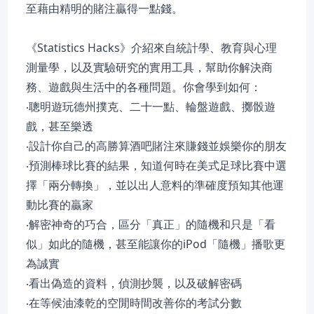
至藉由精明的賭注贏得一點錢。
《Statistics Hacks》介紹來自統計學、教育與心理
測量學，以及實驗研究的實用工具，幫助你解決商
務、遊戲與生活中的各種問題。你會學到如何：
‧聰明遊玩德州撲克、二十一點、輪盤遊戲、擲骰遊
戲，甚至樂透
‧設計你自己的高勝算酒吧賭注來賺錢並娛樂你的朋友
‧預測棒球比賽的結果，知道何時在美式足球比賽中選
擇「兩分轉換」，並以出人意料的準確度預知其他運
動比賽的贏家
‧解密神奇的巧合，區分「真正」的隨機和只是「看
似」如此的隨機，甚至能讓你的iPod「隨機」播歌更
為誠實
‧看出偽造的資料，偵測抄襲，以及破解密碼
‧在等候油漆乾的空閒時間改善你的考試分數