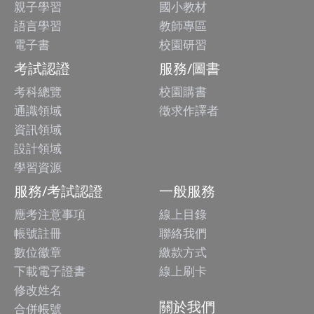
親子學習
國小教材
語言學習
教師專區
電子書
校園研習
考試認證
服務/圖書
考科總覽
校園購書
通識領域
徵求作譯者
資訊領域
設計領域
學習資源
服務/考試認證
一般服務
應考注意事項
線上目錄
帳號註冊
聯絡我們
數位徽章
繳款方式
下載電子證書
線上刷卡
修改姓名
關於我們
合併帳號