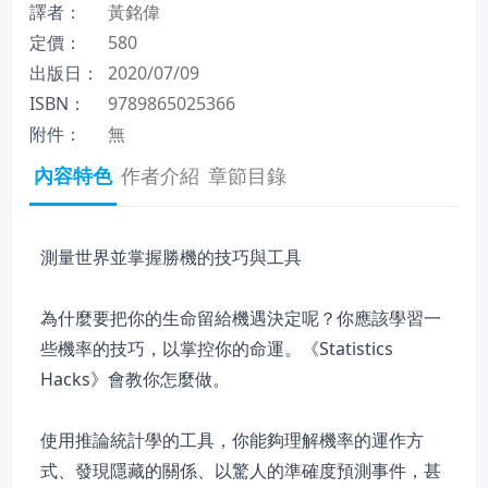
譯者：
黃銘偉
定價：
580
出版日：
2020/07/09
ISBN：
9789865025366
附件：
無
內容特色
作者介紹
章節目錄
測量世界並掌握勝機的技巧與工具
為什麼要把你的生命留給機遇決定呢？你應該學習一
些機率的技巧，以掌控你的命運。《Statistics
Hacks》會教你怎麼做。
使用推論統計學的工具，你能夠理解機率的運作方
式、發現隱藏的關係、以驚人的準確度預測事件，甚