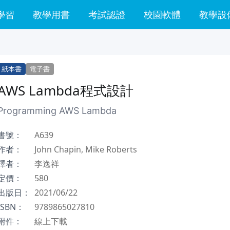
學習
教學用書
考試認證
校園軟體
教學設
紙本書
電子書
AWS Lambda程式設計
Programming AWS Lambda
書號：
A639
作者：
John Chapin, Mike Roberts
譯者：
李逸祥
定價：
580
出版日：
2021/06/22
ISBN：
9789865027810
附件：
線上下載