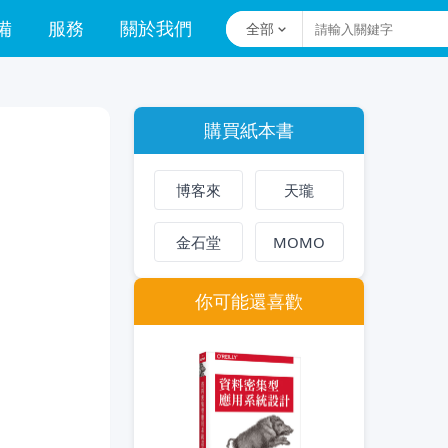
備
服務
關於我們
全部
購買紙本書
博客來
天瓏
金石堂
MOMO
你可能還喜歡