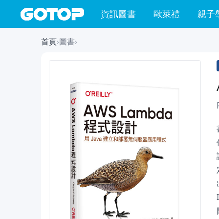
資訊圖書
歐萊禮
親子
首頁
›
圖書
›