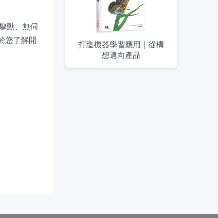
事件驅動、無伺
於您了解開
打造機器學習應用｜從構
想邁向產品