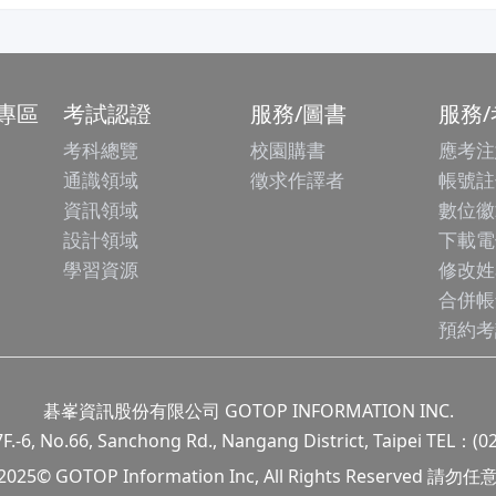
專區
考試認證
服務/圖書
服務
考科總覽
校園購書
應考注
通識領域
徵求作譯者
帳號註
資訊領域
數位徽
設計領域
下載電
學習資源
修改姓
合併帳
預約考
碁峯資訊股份有限公司 GOTOP INFORMATION INC.
.66, Sanchong Rd., Nangang District, Taipei TEL：(0
 2025© GOTOP Information Inc, All Rights Reserved