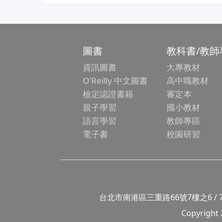
圖書
教科書/教師
資訊圖書
大專教材
O'Reilly 中文圖書
高中職教材
檢定認證書籍
審定本
親子學習
國小教材
語言學習
教師專區
電子書
校園研習
台北市南港區三重路66號7樓之6 / 7F.-6, No
Copyright