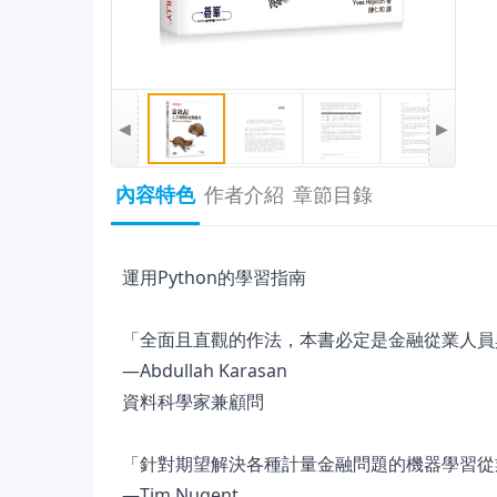
◀
▶
內容特色
作者介紹
章節目錄
運用Python的學習指南
「全面且直觀的作法，本書必定是金融從業人員
—Abdullah Karasan
資料科學家兼顧問
「針對期望解決各種計量金融問題的機器學習從
—Tim Nugent