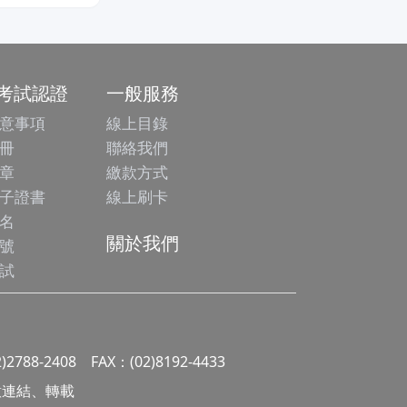
/考試認證
一般服務
意事項
線上目錄
冊
聯絡我們
章
繳款方式
子證書
線上刷卡
名
關於我們
號
試
2)2788-2408 FAX：(02)8192-4433
 請勿任意連結、轉載