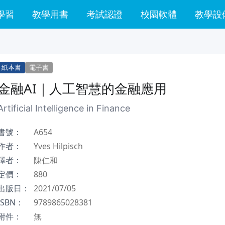
學習
教學用書
考試認證
校園軟體
教學設
紙本書
電子書
金融AI｜人工智慧的金融應用
Artificial Intelligence in Finance
書號：
A654
作者：
Yves Hilpisch
譯者：
陳仁和
定價：
880
出版日：
2021/07/05
ISBN：
9789865028381
附件：
無