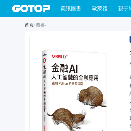
資訊圖書
歐萊禮
親子
首頁
›
圖書
›