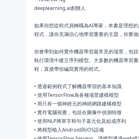
deeplearning.ai創辦人
如果你想從程式員轉職為AI專家，本書是理想的起點
程式，讓你充滿信心地學習重要的主題，你要做的
你會學到如何實作機器學習最常見的場景，包括電
執行環境中建立序列模型。大多數的機器學習書
程，直接帶你編寫實用的程式。
• 透過範例程式了解機器學習的基本知識
• 使用TensorFlow為各種場景建模模型
• 用只有一個神經元的神經網路建構模型
• 實作電腦視覺，包括在圖像中偵測特徵
• 使用NLP將單字和句子基元化及組成序列
• 將模型植入Android與iOS設備
• 使用TensorFlow Serving，讓模型透過w