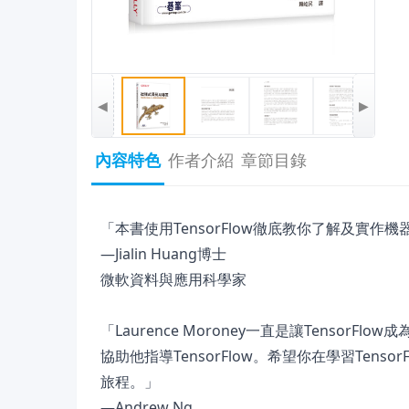
◀
▶
內容特色
作者介紹
章節目錄
「本書使用TensorFlow徹底教你了解及實作
—Jialin Huang博士
微軟資料與應用科學家
「Laurence Moroney一直是讓TensorFlo
協助他指導TensorFlow。希望你在學習Tens
旅程。」
—Andrew Ng