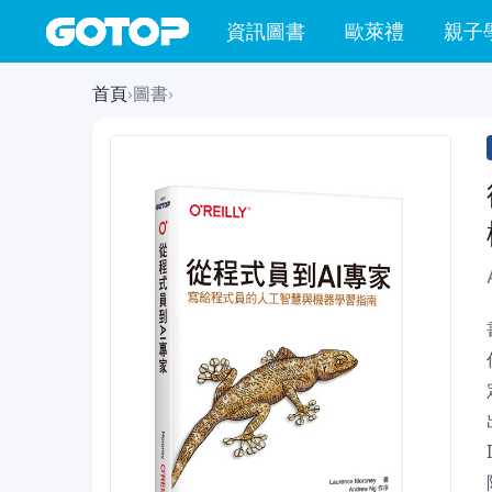
資訊圖書
歐萊禮
親子
首頁
›
圖書
›