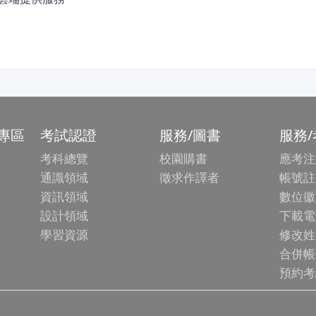
專區
考試認證
服務/圖書
服務
考科總覽
校園購書
應考注
通識領域
徵求作譯者
帳號註
資訊領域
數位徽
設計領域
下載電
學習資源
修改姓
合併帳
預約考