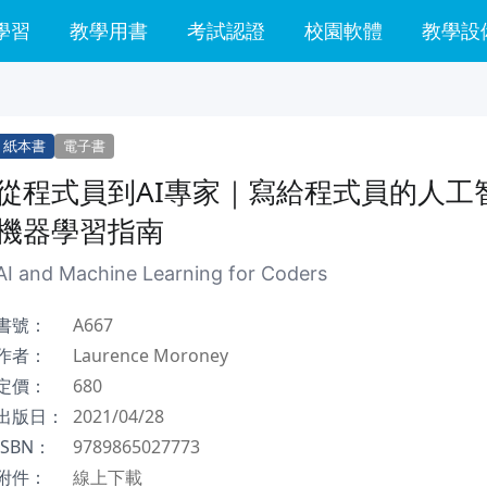
學習
教學用書
考試認證
校園軟體
教學設
紙本書
電子書
從程式員到AI專家｜寫給程式員的人工
機器學習指南
AI and Machine Learning for Coders
書號：
A667
作者：
Laurence Moroney
定價：
680
出版日：
2021/04/28
ISBN：
9789865027773
附件：
線上下載