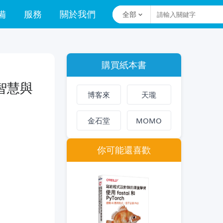
備
服務
關於我們
全部
購買紙本書
智慧與
博客來
天瓏
金石堂
MOMO
你可能還喜歡