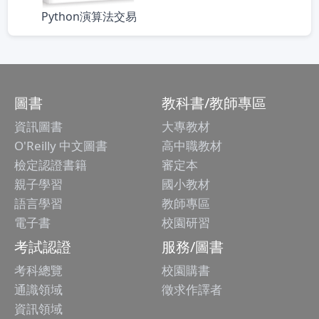
Python演算法交易
圖書
教科書/教師專區
資訊圖書
大專教材
O'Reilly 中文圖書
高中職教材
檢定認證書籍
審定本
親子學習
國小教材
語言學習
教師專區
電子書
校園研習
考試認證
服務/圖書
考科總覽
校園購書
通識領域
徵求作譯者
資訊領域