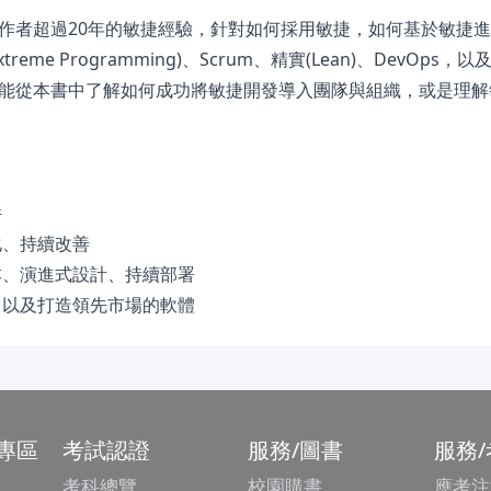
作者超過20年的敏捷經驗，針對如何採用敏捷，如何基於敏捷
e Programming)、Scrum、精實(Lean)、DevOps，
能從本書中了解如何成功將敏捷開發導入團隊與組織，或是理解
件
化、持續改善
本、演進式設計、持續部署
，以及打造領先市場的軟體
專區
考試認證
服務/圖書
服務
考科總覽
校園購書
應考注