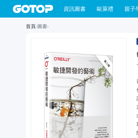
資訊圖書
歐萊禮
親子
首頁
›
圖書
›