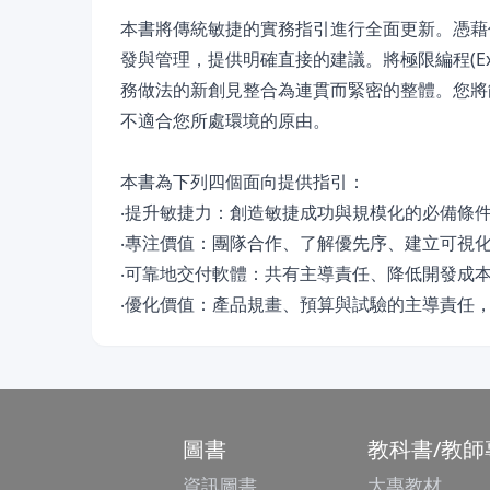
本書將傳統敏捷的實務指引進行全面更新。憑藉
發與管理，提供明確直接的建議。將極限編程(Extrem
務做法的新創見整合為連貫而緊密的整體。您將
不適合您所處環境的原由。
本書為下列四個面向提供指引：
‧提升敏捷力：創造敏捷成功與規模化的必備條
‧專注價值：團隊合作、了解優先序、建立可視
‧可靠地交付軟體：共有主導責任、降低開發成
‧優化價值：產品規畫、預算與試驗的主導責任
圖書
教科書/教師
資訊圖書
大專教材