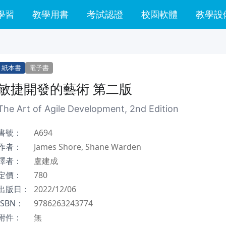
學習
教學用書
考試認證
校園軟體
教學設
紙本書
電子書
敏捷開發的藝術 第二版
The Art of Agile Development, 2nd Edition
書號：
A694
作者：
James Shore, Shane Warden
譯者：
盧建成
定價：
780
出版日：
2022/12/06
ISBN：
9786263243774
附件：
無