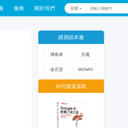
備
服務
關於我們
全部
購買紙本書
博客來
天瓏
金石堂
MOMO
你可能還喜歡