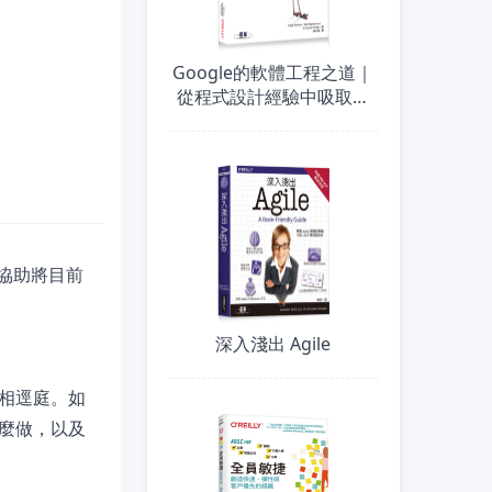
Google的軟體工程之道｜
從程式設計經驗中吸取教
訓
將協助將目前
深入淺出 Agile
相逕庭。如
麼做，以及