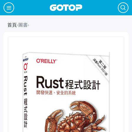
首頁
›
圖書
›