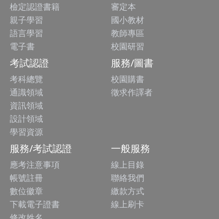
檢定認證書籍
審定本
親子學習
國小教材
語言學習
教師專區
電子書
校園研習
考試認證
服務/圖書
考科總覽
校園購書
通識領域
徵求作譯者
資訊領域
設計領域
學習資源
服務/考試認證
一般服務
應考注意事項
線上目錄
帳號註冊
聯絡我們
數位徽章
繳款方式
下載電子證書
線上刷卡
修改姓名