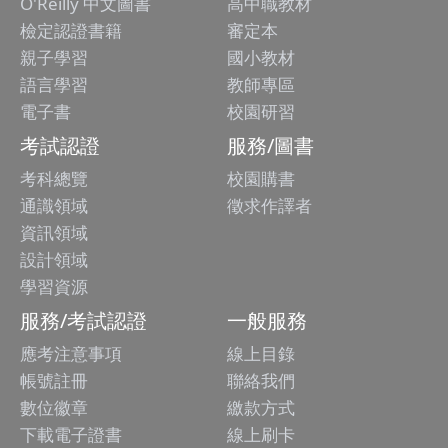
O'Reilly 中文圖書
高中職教材
檢定認證書籍
審定本
親子學習
國小教材
語言學習
教師專區
電子書
校園研習
考試認證
服務/圖書
考科總覽
校園購書
通識領域
徵求作譯者
資訊領域
設計領域
學習資源
服務/考試認證
一般服務
應考注意事項
線上目錄
帳號註冊
聯絡我們
數位徽章
繳款方式
下載電子證書
線上刷卡