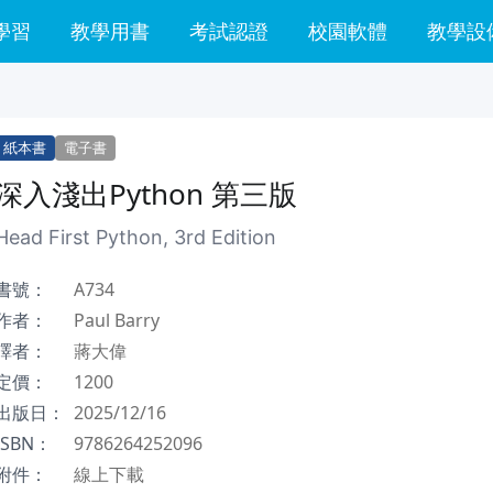
學習
教學用書
考試認證
校園軟體
教學設
紙本書
電子書
深入淺出Python 第三版
Head First Python, 3rd Edition
書號：
A734
作者：
Paul Barry
譯者：
蔣大偉
定價：
1200
出版日：
2025/12/16
ISBN：
9786264252096
附件：
線上下載