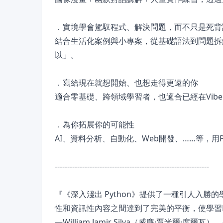
．實境學會駕馭程式、解決問題，而不只是死背
結合生活化案例與小專案，從基礎語法到問題拆
以」。
．寫給現在就想開始、也想走得更遠的你
適合零基礎、跨領域學習者，也適合已經在Vib
．為你拓展你的可能性
AI、資料分析、自動化、Web開發、……等，用
--------------------------------------------------------------
『《深入淺出 Python》提供了一種引人入
性和資訊性內容之間達到了完美的平衡，使學習P
—William Jamir Silva（威廉·賈米爾·席爾瓦