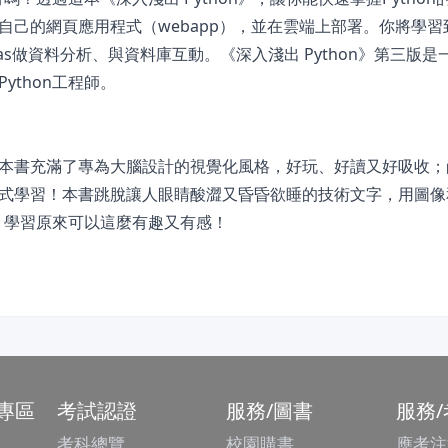
己的網頁應用程式（webapp），並在雲端上部署。你將學習
das做資料分析、與資料庫互動。《深入淺出 Python》第三版
thon工程師。
本書充滿了專為大腦設計的視覺化風格，好玩、好讀又好吸收；
式學習！本書跳脫讓人眼睛酸澀又昏昏欲睡的技術文字，用圖像
n。學習原來可以這麼有趣又有感！
專區
考試認證
服務/圖書
服務
考科總覽
校園購書
應考注