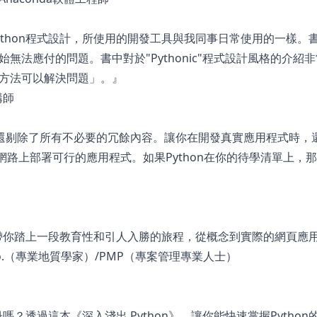
thon程式設計，所使用的開發工具與我同事日常使用的一樣。
法應付的問題。書中對於"Pythonic"程式設計風格的介紹
方法可以解決問題」。』
構師
識，還剔除了所有不必要的冗餘內容。讓你在開發真實應用程式時，
s，並在網路上部署可行的應用程式。如果Python在你的待學清單上
，帶你踏上一段教育性和引人入勝的旅程，從概念到實際的網頁應
P.Geo.（專業地質學家）/PMP（專案管理專業人士）
嗎？透過這本《深入淺出 Python》，讓你能快速掌握Python