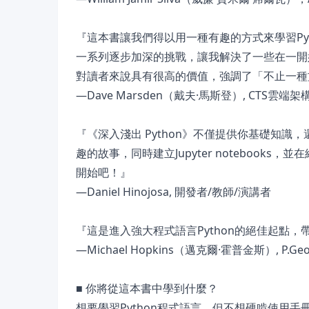
『這本書讓我們得以用一種有趣的方式來學習Py
一系列逐步加深的挑戰，讓我解決了一些在一開始無
對讀者來說具有很高的價值，強調了「不止一種
—Dave Marsden（戴夫·馬斯登）, CTS雲端架
『《深入淺出 Python》不僅提供你基礎知
趣的故事，同時建立Jupyter notebook
開始吧！』
—Daniel Hinojosa, 開發者/教師/演講者
『這是進入強大程式語言Python的絕佳起點
—Michael Hopkins（邁克爾·霍普金斯）, 
■ 你將從這本書中學到什麼？
想要學習Python程式語言，但不想硬啃使用手冊