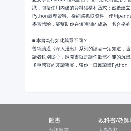
識，包括使用內建的資料結構和函式；然後建立自
Python處理資料、從網路抓取資料、使用pan
學習體驗，能幫助你在短時間內成為一名合格的Py
■ 本書為何如此與眾不同？
曾經讀過《深入淺出》系列的讀者一定知道，這
讀者也別擔心，翻開書就是讓你欲罷不能的沉浸
多重感官的閱讀饗宴，帶你一口氣讀懂Pytho
圖書
教科書/教師
資訊圖書
大專教材