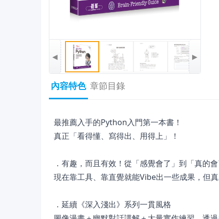
◀
▶
內容特色
章節目錄
最推薦入手的Python入門第一本書！
真正「看得懂、寫得出、用得上」！
．有趣，而且有效！從「感覺會了」到「真的會
現在靠工具、靠直覺就能Vibe出一些成果，但真
．延續《深入淺出》系列一貫風格
圖像漫畫＋幽默對話講解＋大量實作練習，透過