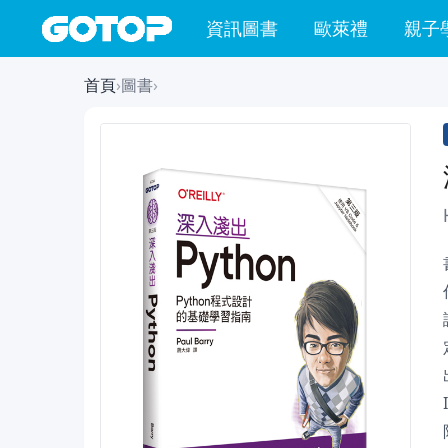
資訊圖書
歐萊禮
親子
首頁
›
圖書
›