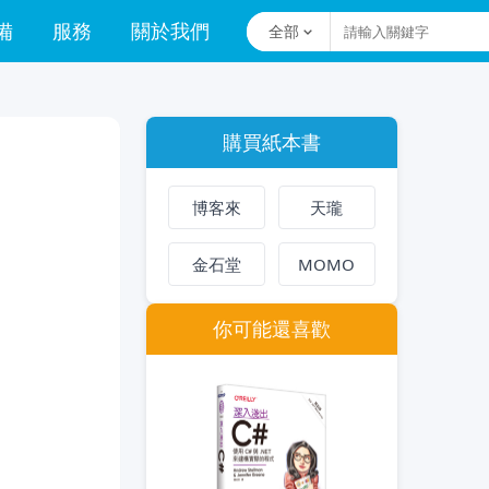
備
服務
關於我們
全部
購買紙本書
博客來
天瓏
金石堂
MOMO
你可能還喜歡