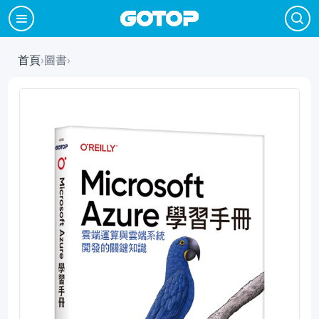
首頁
›
圖書
›