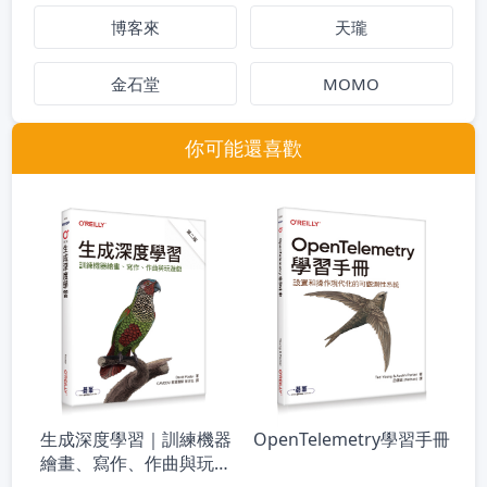
博客來
天瓏
金石堂
MOMO
你可能還喜歡
生成深度學習｜訓練機器
OpenTelemetry學習手冊
繪畫、寫作、作曲與玩遊
戲 第二版