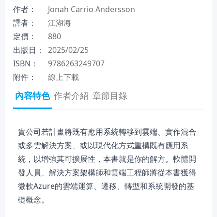
作者：
Jonah Carrio Andersson
譯者：
江湖海
定價：
880
出版日：
2025/02/25
ISBN：
9786263249707
附件：
線上下載
內容特色
作者介紹
章節目錄
貴公司若計畫將既有應用系統轉移到雲端、實作混合
或多雲解決方案、或以現代化方式重構既有應用系
統，以增強其可擴展性，本書就是你的解方。軟體開
發人員、解決方案架構師和雲端工程師將從本書獲得
微軟Azure的雲端運算、遷移、轉型和系統開發的基
礎概念。