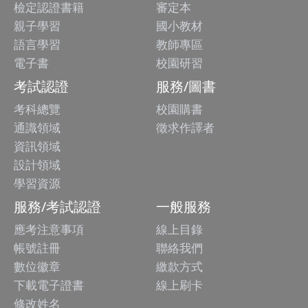
檢定認證書籍
審定本
親子學習
國小教材
語言學習
教師專區
電子書
校園研習
考試認證
服務/圖書
考科總覽
校園購書
通識領域
徵求作譯者
資訊領域
設計領域
學習資源
服務/考試認證
一般服務
應考注意事項
線上目錄
帳號註冊
聯絡我們
數位徽章
繳款方式
下載電子證書
線上刷卡
修改姓名