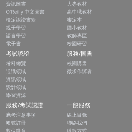
資訊圖書
大專教材
O'Reilly 中文圖書
高中職教材
檢定認證書籍
審定本
親子學習
國小教材
語言學習
教師專區
電子書
校園研習
考試認證
服務/圖書
考科總覽
校園購書
通識領域
徵求作譯者
資訊領域
設計領域
學習資源
服務/考試認證
一般服務
應考注意事項
線上目錄
帳號註冊
聯絡我們
數位徽章
繳款方式