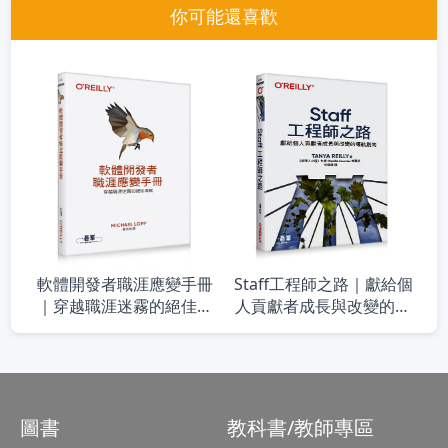
你可能還喜歡
軟體開發者職涯應變手冊
Staff工程師之路｜獻給個
｜穿越職涯迷霧的絕佳導
人貢獻者成長與改變的導
航
航指南
圖書
教科書/教師專區