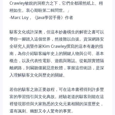
Crawley敏銳的洞察力之下，它們全都躍然紙上、栩
栩如生。衷心期盼第二輯問世。」
-Marc Loy，《Java學習手冊》作者
駭客文化或許深奧，但這本妙趣橫生的解密之書可以
帶你一腳踏入這個世界，然後難以自拔。資深網路安
全研究人員暨作家Kim Crawley撰寫的這本有趣的指
南，為你介紹駭客編年史上的關鍵人物與公司、基本
概念，以及代表性電影、遊戲與雜誌。從氣隙實體隔
離網路，到竊聽僵屍惡意軟體，掌握這些術語，是深
入理解駭客文化與歷史的關鍵。
若你的駭客之旅正要啟程，可在這本書裡得到許多豐
富的學習指引與文化典故。經驗老道的駭客則能在這
裡發現那些與大家熟悉的文化元素相關的深度歷史，
還有諷刺、幽默又令人驚奇的事實。