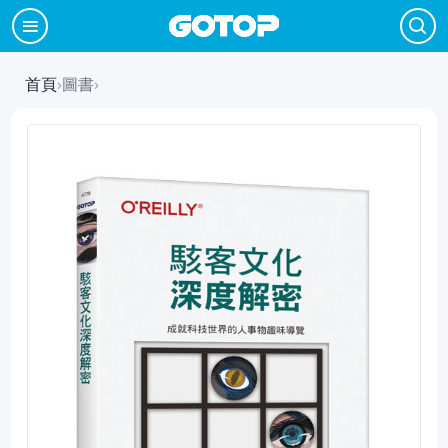
首頁
›
圖書
›