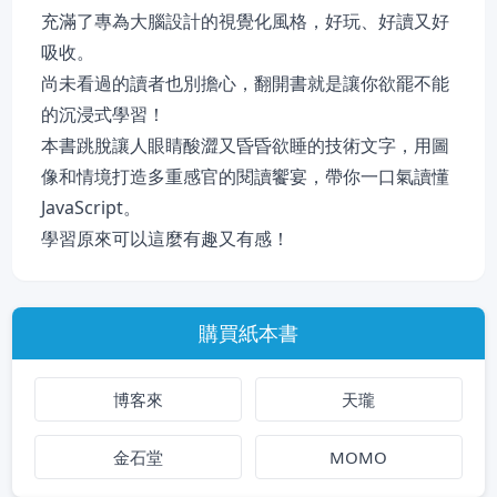
充滿了專為大腦設計的視覺化風格，好玩、好讀又好
吸收。
尚未看過的讀者也別擔心，翻開書就是讓你欲罷不能
的沉浸式學習！
本書跳脫讓人眼睛酸澀又昏昏欲睡的技術文字，用圖
像和情境打造多重感官的閱讀饗宴，帶你一口氣讀懂
JavaScript。
學習原來可以這麼有趣又有感！
購買紙本書
博客來
天瓏
金石堂
MOMO