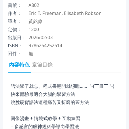
書號：
A802
作者：
Eric T. Freeman, Elisabeth Robson
譯者：
黃銘偉
定價：
1200
出版日：
2026/02/03
ISBN：
9786264252614
附件：
無
內容特色
章節目錄
語法學了就忘、程式書翻開就想睡…… ╰(▔皿▔╰)
快來體驗最適合大腦的學習方法
跳脫硬背語法這種痛苦又折磨的舊方法
圖像漫畫 + 情境式教學 + 互動練習
= 多感官的腦神經科學導向學習法