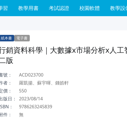
學習
教學用書
考試認證
校園軟體
教學設
紙本書
電子書
行銷資料科學｜大數據x市場分析x人工
二版
書號：
ACD023700
作者：
羅凱揚、蘇宇暉、鍾皓軒
定價：
550
出版日：
2023/08/14
ISBN：
9786263245839
附件：
無