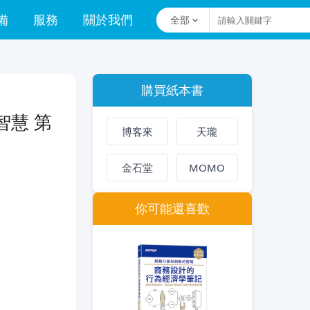
備
服務
關於我們
全部
購買紙本書
智慧 第
博客來
天瓏
金石堂
MOMO
你可能還喜歡