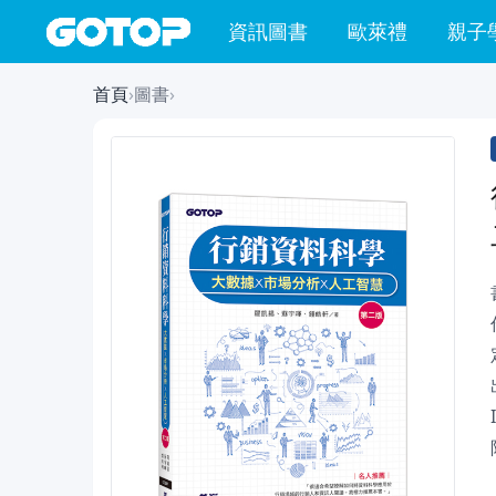
資訊圖書
歐萊禮
親子
首頁
›
圖書
›