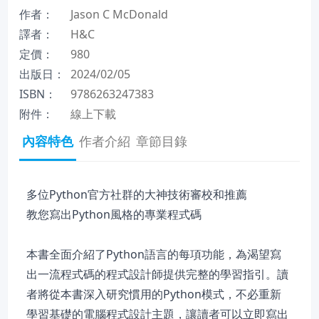
作者：
Jason C McDonald
譯者：
H&C
定價：
980
出版日：
2024/02/05
ISBN：
9786263247383
附件：
線上下載
內容特色
作者介紹
章節目錄
多位Python官方社群的大神技術審校和推薦
教您寫出Python風格的專業程式碼
本書全面介紹了Python語言的每項功能，為渴望寫
出一流程式碼的程式設計師提供完整的學習指引。讀
者將從本書深入研究慣用的Python模式，不必重新
學習基礎的電腦程式設計主題，讓讀者可以立即寫出