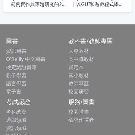
範例實作與專題研究的20
｜以GUI和遊戲程式學物
堂程式設計課 第三版
件導向程式設計
圖書
教科書/教師專區
資訊圖書
大專教材
O'Reilly 中文圖書
高中職教材
檢定認證書籍
審定本
親子學習
國小教材
語言學習
教師專區
電子書
校園研習
考試認證
服務/圖書
考科總覽
校園購書
通識領域
徵求作譯者
資訊領域