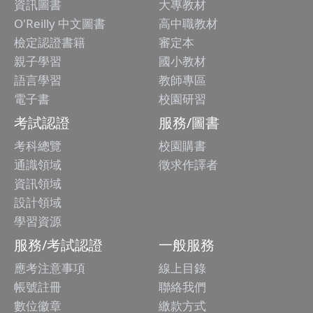
資訊圖書
大專教材
O'Reilly 中文圖書
高中職教材
檢定認證書籍
審定本
親子學習
國小教材
語言學習
教師專區
電子書
校園研習
考試認證
服務/圖書
考科總覽
校園購書
通識領域
徵求作譯者
資訊領域
設計領域
學習資源
服務/考試認證
一般服務
應考注意事項
線上目錄
帳號註冊
聯絡我們
數位徽章
繳款方式