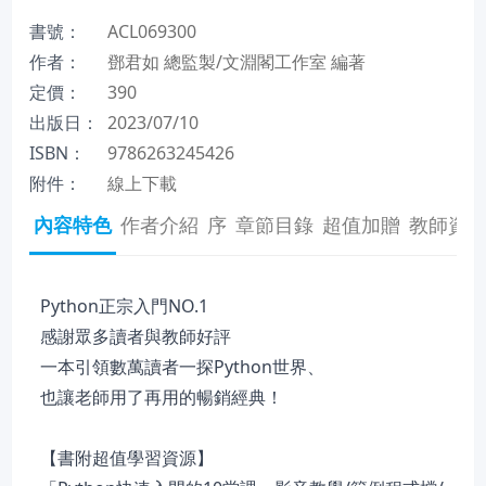
書號：
ACL069300
作者：
鄧君如 總監製/文淵閣工作室 編著
定價：
390
出版日：
2023/07/10
ISBN：
9786263245426
附件：
線上下載
內容特色
作者介紹
序
章節目錄
超值加贈
教師資
Python正宗入門NO.1
感謝眾多讀者與教師好評
一本引領數萬讀者一探Python世界、
也讓老師用了再用的暢銷經典！
【書附超值學習資源】