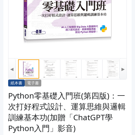
◀
▶
紙本書
電子書
Python零基礎入門班(第四版)：一
次打好程式設計、運算思維與邏輯
訓練基本功(加贈「ChatGPT學
Python入門」影音)