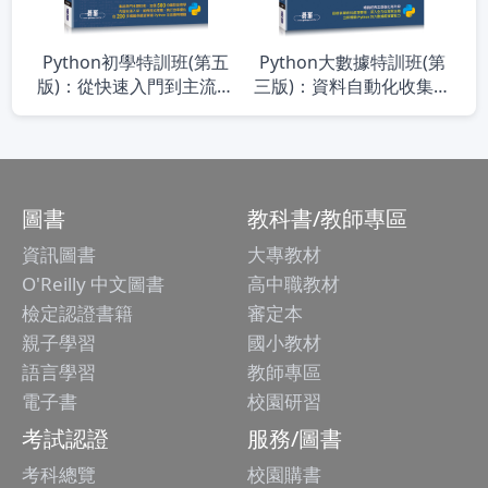
Python初學特訓班(第五
Python大數據特訓班(第
版)：從快速入門到主流應
三版)：資料自動化收集、
用全面實戰(附500分鐘影
整理、清洗、儲存、分析
音教學/範例程式)
與應用實戰(附320分鐘影
音/範例程式)
圖書
教科書/教師專區
資訊圖書
大專教材
O'Reilly 中文圖書
高中職教材
檢定認證書籍
審定本
親子學習
國小教材
語言學習
教師專區
電子書
校園研習
考試認證
服務/圖書
考科總覽
校園購書