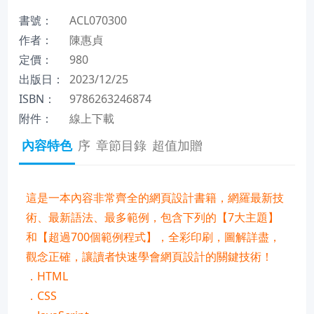
書號：
ACL070300
作者：
陳惠貞
定價：
980
出版日：
2023/12/25
ISBN：
9786263246874
附件：
線上下載
內容特色
序
章節目錄
超值加贈
這是一本內容非常齊全的網頁設計書籍，網羅最新技
術、最新語法、最多範例，包含下列的【7大主題】
和【超過700個範例程式】，全彩印刷，圖解詳盡，
觀念正確，讓讀者快速學會網頁設計的關鍵技術！
．HTML
．CSS