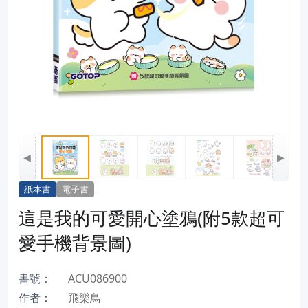
◀
▶
紙本書
電子書
這是我的可愛開心塗鴉(附5款超可
愛手機背景圖)
書號：
ACU086900
作者：
飛樂鳥