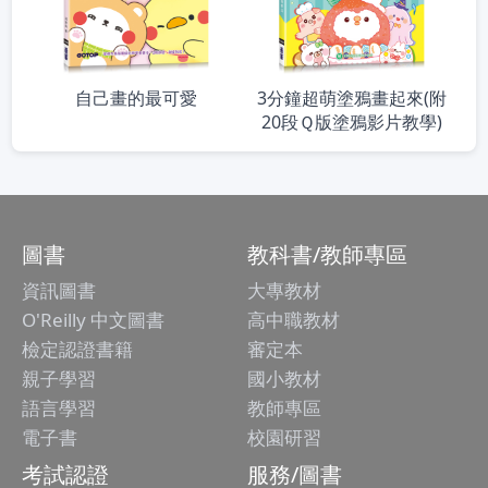
自己畫的最可愛
3分鐘超萌塗鴉畫起來(附
20段Ｑ版塗鴉影片教學)
圖書
教科書/教師專區
資訊圖書
大專教材
O'Reilly 中文圖書
高中職教材
檢定認證書籍
審定本
親子學習
國小教材
語言學習
教師專區
電子書
校園研習
考試認證
服務/圖書