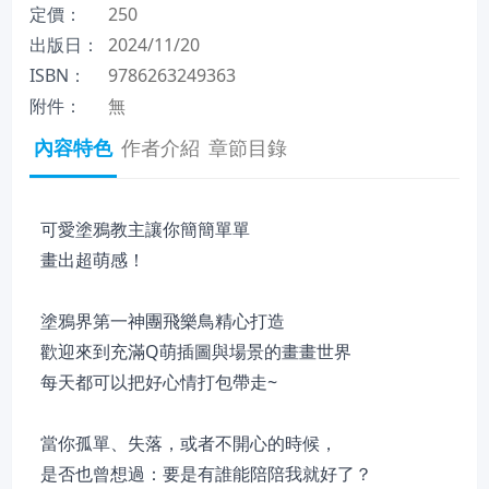
定價：
250
出版日：
2024/11/20
ISBN：
9786263249363
附件：
無
內容特色
作者介紹
章節目錄
可愛塗鴉教主讓你簡簡單單
畫出超萌感！
塗鴉界第一神團飛樂鳥精心打造
歡迎來到充滿Q萌插圖與場景的畫畫世界
每天都可以把好心情打包帶走~
當你孤單、失落，或者不開心的時候，
是否也曾想過：要是有誰能陪陪我就好了？