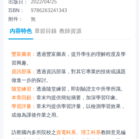
出版日：
2022/04/25
ISBN：
9786263241343
附件：
無
內容特色
章節目錄
教師資源
豐富圖表：
透過豐富圖表，提升學生的理解程度及學
習興趣。
資訊部落：
透過資訊部落，對其它專業的技術或議題
做進一步的探討。
隨堂練習：
透過隨堂練習，即刻驗證文中所學所識。
本章回顧：
章末均提供簡短摘要，加深學習印象。
學習評量：
章末均提供學習評量，以檢測學習效果，
或做為課後作業之用。
訪察國內多所院校之
資電科系、理工科系
教師意見編