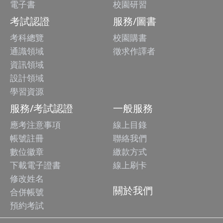
電子書
校園研習
考試認證
服務/圖書
考科總覽
校園購書
通識領域
徵求作譯者
資訊領域
設計領域
學習資源
服務/考試認證
一般服務
應考注意事項
線上目錄
帳號註冊
聯絡我們
數位徽章
繳款方式
下載電子證書
線上刷卡
修改姓名
關於我們
合併帳號
預約考試