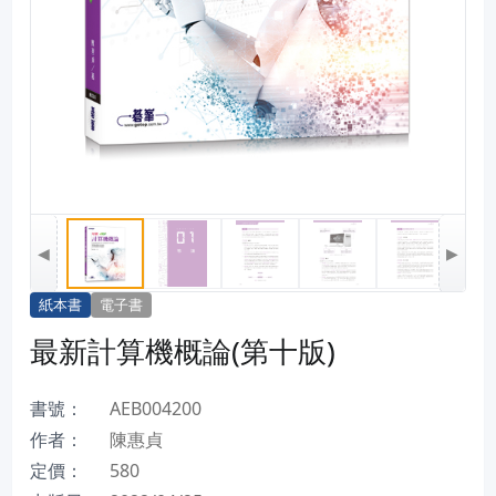
◀
▶
紙本書
電子書
最新計算機概論(第十版)
書號：
AEB004200
作者：
陳惠貞
定價：
580