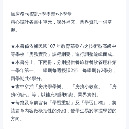
瘋房務+e資訊+學學樂+小學堂
精心設計各書中單元，課外補充、業界資訊一併掌
握。
★本書係依據民國107 年教育部發布之技術型高級中
等學校「房務實務」課程綱要，進行調整編輯而成。
★本書分上、下兩冊，分別提供餐旅群餐飲管理科第
一學年第一、二學期每週授課2節，每學期各2學分，
兩學期共4學分。
★書中穿插「房務學學樂」、「房務小教室」、「房
務e資訊」等，以補充相關知識、業界實例。
★每篇及章前皆有「學習重點」及「學習目標」，將
該篇章內容做概括性的介紹，使學生易於掌握學習的
方向。