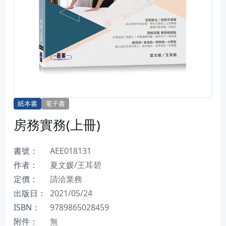
紙本書
電子書
房務實務(上冊)
書號：
AEE018131
作者：
夏文媛/王耳碧
定價：
請洽業務
出版日：
2021/05/24
ISBN：
9789865028459
附件：
無