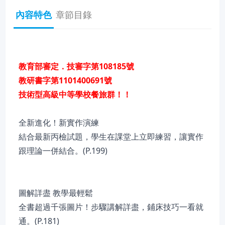
內容特色
章節目錄
教育部審定．技審字第108185號
教研書字第1101400691號
技術型高級中等學校餐旅群！！
全新進化！新實作演練
結合最新丙檢試題，學生在課堂上立即練習，讓實作
跟理論一併結合。(P.199)
圖解詳盡 教學最輕鬆
全書超過千張圖片！步驟講解詳盡，鋪床技巧一看就
通。(P.181)