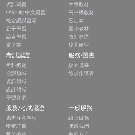
資訊圖書
大專教材
O'Reilly 中文圖書
高中職教材
檢定認證書籍
審定本
親子學習
國小教材
語言學習
教師專區
電子書
校園研習
考試認證
服務/圖書
考科總覽
校園購書
通識領域
徵求作譯者
資訊領域
設計領域
學習資源
服務/考試認證
一般服務
應考注意事項
線上目錄
帳號註冊
聯絡我們
數位徽章
繳款方式