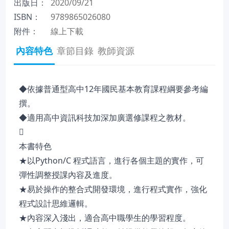
出版日：
2020/09/21
ISBN：
9789865026080
附件：
線上下載
內容特色
章節目錄
教師資源
◆依據普通型高中12年國民基本教育課程綱要參考編
撰。
◆適用高中資訊科技加深加廣選修課程之教材。

本書特色
★以Python/C 程式語言，進行各個主題的實作，可
彈性調整授課內容及進度。
★易於操作的整合式開發環境，進行程式實作，強化
程式設計思維邏輯。
★內容深入淺出，適合高中職學生的學習程度。