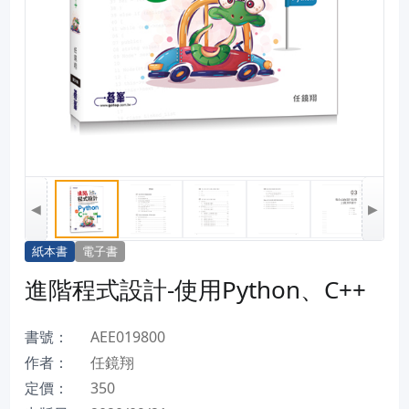
◀
▶
紙本書
電子書
進階程式設計-使用Python、C++
書號：
AEE019800
作者：
任鏡翔
定價：
350