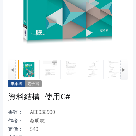
◀
▶
紙本書
電子書
資料結構--使用C#
書號：
AEE038900
作者：
蔡明志
定價：
540