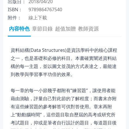
出版日：
2018/04/20
ISBN：
9789864767540
附件：
線上下載
內容特色
章節目錄
超值加贈
教師資源
資料結構(Data Structures)是資訊學科中的核心課程
之一，也是基礎和必修的科目。本書確實闡述資料結
構的每一主題，並以圖文並茂的方式表達之，最能達
到教學與學習事半功倍的效果。
每一章的每一小節幾乎都附有“練習題”，讓使用者能
藉由測驗，評量自己對此節的了解程度；而書末亦附
有這些練習題的參考解答可供對答使用。章末再附
上“動動腦時間”，這些題目取自歷屆的高考或研究所
考試題目，抑或是筆者自行設計的題目，每道題目後