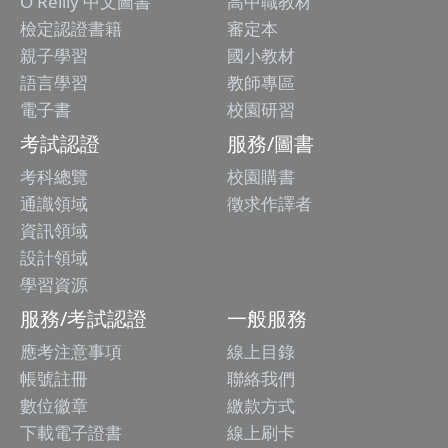
O'Reilly 中文圖書
高中職教材
檢定認證書籍
審定本
親子學習
國小教材
語言學習
教師專區
電子書
校園研習
考試認證
服務/圖書
考科總覽
校園購書
通識領域
徵求作譯者
資訊領域
設計領域
學習資源
服務/考試認證
一般服務
應考注意事項
線上目錄
帳號註冊
聯絡我們
數位徽章
繳款方式
下載電子證書
線上刷卡