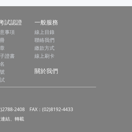
/考試認證
一般服務
意事項
線上目錄
冊
聯絡我們
章
繳款方式
子證書
線上刷卡
名
關於我們
號
試
2)2788-2408 FAX：(02)8192-4433
 請勿任意連結、轉載