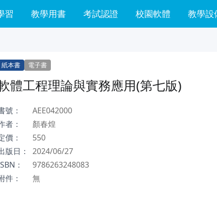
學習
教學用書
考試認證
校園軟體
教學設
紙本書
電子書
軟體工程理論與實務應用(第七版)
書號：
AEE042000
作者：
顏春煌
定價：
550
出版日：
2024/06/27
ISBN：
9786263248083
附件：
無