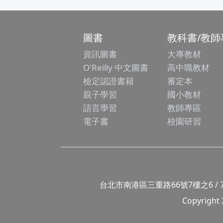
圖書
教科書/教師
資訊圖書
大專教材
O'Reilly 中文圖書
高中職教材
檢定認證書籍
審定本
親子學習
國小教材
語言學習
教師專區
電子書
校園研習
台北市南港區三重路66號7樓之6 / 7F.-6, No
Copyright