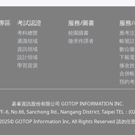
專區
考試認證
服務/圖書
服務
考科總覽
校園購書
應考注
通識領域
徵求作譯者
帳號註
資訊領域
數位徽
設計領域
下載電
學習資源
修改姓
合併帳
預約考
碁峯資訊股份有限公司 GOTOP INFORMATION INC.
.66, Sanchong Rd., Nangang District, Taipei TEL：(0
 2025© GOTOP Information Inc, All Rights Reserved