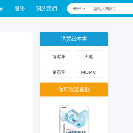
備
服務
關於我們
全部
購買紙本書
博客來
天瓏
金石堂
MOMO
你可能還喜歡