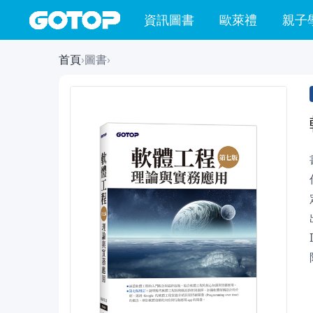
資訊圖書
歐萊禮
親子
首頁
›
圖書
›