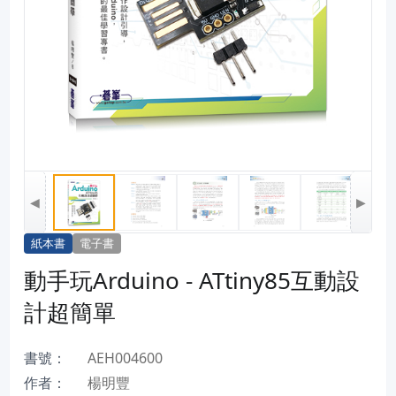
◀
▶
紙本書
電子書
動手玩Arduino - ATtiny85互動設
計超簡單
書號：
AEH004600
作者：
楊明豐