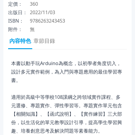
定價：
360
出版日：
2022/11/03
ISBN：
9786263243453
附件：
無
內容特色
章節目錄
本書以動手玩Arduino為概念，以初學者角度切入，
設計多元實作範例，為入門與專題應用的最佳學習專
書。
適用於高級中等學校108課綱之跨領域實作課程、多
元選修、專題實作、彈性學習等。專題實作單元包含
【相關知識】、【函式說明】、【實作練習】三大部
份，以生活化的單元教學設計引導，提高學生學習興
趣、培養創意思考及解決問題等素養能力。